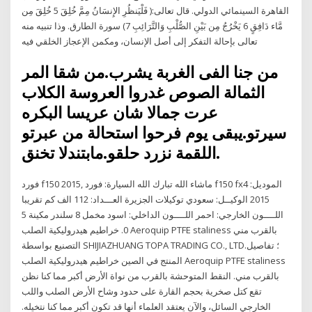
القاهرة السينمائي الدولي. قال تعالى:( فَلْيَنظُرِ الإِنسَانُ مِمَّ خُلِقَ 5 خُلِقَ مِن
مَّاء دَافِقٍ 6 يَخْرُجُ مِن بَيْنِ الصُّلْبِ وَالتَّرَائِبِ 7) سورة الطارق. وذا تنبيه منه
تعالى بإحالة التفكر إلى أصل الإنسان، ومكمن الإعجاز الخلقي فيه
من جنا الفى الغربة يشرب.من شقا المر
الثمالة الصوص غدروا العروسة الكلاب
عرت جمالا شان عريسا البكره
سيرتو.يبقى يوم فرحوا استحالة من عبرتو
اللقمة نزرد حلقو.مابتندلا تخنق.
فورد f150 2015, ماشاء الله تبارك الله السيارة: فورد f150 fx4 الموديل:
2015 الوكيــل: سعودي توكيلات الجزيرة العـــداد: 112 الف كم تقريبا
اللــــون الخارجي: احمر اللــــون الداخلي: اسود مخمل 8 سلندر مكينة 5
0. خراطيم هيدروليكية الصلب Aeroquip PTFE staliness بالقرب مني
التصنيع بواسطة SHIJIAZHUANG TOPA TRADING CO., LTD.؛ تفاصيل
المنتج في الصين خراطيم هيدروليكية الصلب Aeroquip PTFE staliness
بالقرب مني. النقط المتوحشة بالقرب من نواة الأرض أكبر مما كنا نظن
تقع كتل صخرية بحجم القارة على حدود وشاح الأرض الصلب واللب
الخارجي السائل، والآن يعتقد العلماء أنها قد تكون أكبر مما كنا نتخيله.