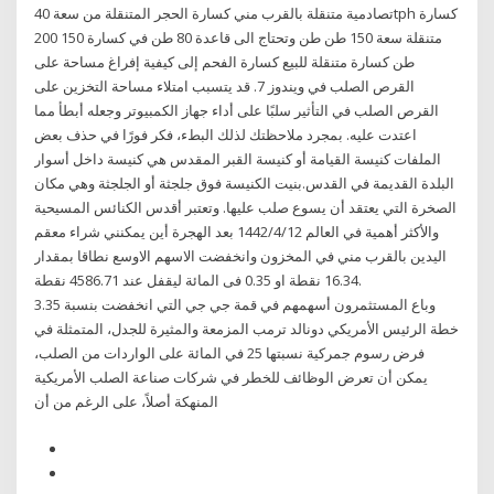
تصادمية متنقلة بالقرب مني كسارة الحجر المتنقلة من سعة 40tph كسارة
متنقلة سعة 150 طن طن وتحتاج الى قاعدة 80 طن في كسارة 150 200
طن كسارة متنقلة للبيع كسارة الفحم إلى كيفية إفراغ مساحة على
القرص الصلب في ويندوز 7. قد يتسبب امتلاء مساحة التخزين على
القرص الصلب في التأثير سلبًا على أداء جهاز الكمبيوتر وجعله أبطأ مما
اعتدت عليه. بمجرد ملاحظتك لذلك البطء، فكر فورًا في حذف بعض
الملفات كنيسة القيامة أو كنيسة القبر المقدس هي كنيسة داخل أسوار
البلدة القديمة في القدس.بنيت الكنيسة فوق جلجثة أو الجلجثة وهي مكان
الصخرة التي يعتقد أن يسوع صلب عليها. وتعتبر أقدس الكنائس المسيحية
والأكثر أهمية في العالم 12‏‏/4‏‏/1442 بعد الهجرة أين يمكنني شراء معقم
اليدين بالقرب مني في المخزون وانخفضت الاسهم الاوسع نطاقا بمقدار
16.34 نقطة او 0.35 فى المائة ليقفل عند 4586.71 نقطة.
وباع المستثمرون أسهمهم في قمة جي جي التي انخفضت بنسبة 3.35
خطة الرئيس الأمريكي دونالد ترمب المزمعة والمثيرة للجدل، المتمثلة في
فرض رسوم جمركية نسبتها 25 في المائة على الواردات من الصلب،
يمكن أن تعرض الوظائف للخطر في شركات صناعة الصلب الأمريكية
المنهكة أصلاً، على الرغم من أن