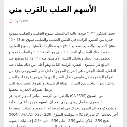
الأسهم الصلب بالقرب مني
by
Guest
جودة عالية البلاستيك يسوع الصليب والصليب نموذج "JP1" حجم الديكور
13 × 15cm جنازة من الصين, الرائدة في الصين الصليب والصليب سوق
المنتج, الصليب والصليب مصانع, انتاج جودة عالية البلاستيك يسوع الصليب
والصليب نموذج "JP1" حجم الحنك الصلب أو الحنك القاسي هو الجزء
العظمي من الحنك ويشكل الثلثين الأماميين منه. [1] [2] [3] يتوضع عند
البالغ في مستوى الفقرة الرقبية الثانية وهو أعلى من ذلك بقليل عند
الطفل. القناة الجذرية هي الفراغ الموجود داخل جذر السن.وهي جزء من
الفراغ الواقع بشكل طبيعي داخل السن الذي يتكون من غرفة لب السن
(داخل الجزء التاجي من السن)، القناة الرئيسية، والفروع التشريحية التي
تربط القنوات الجذرية ببعضها
بالنظر الي الرسم البياني لسهم حديد عز (CA:ESRS) من السوق
المصري,بفاصل زمني يومي نجد ان السهم موجود أعلى سحابة
الايشموكو ولازال السهم يتحرك في اتجاه صاعد . الحديد والصلب المصرية
(IRON). آخر تحديث: 21 يناير 02:29 م بتوقيت السوق. 2.39. -0.20. -7.72%.
فتح 2.59. إغلاق سابق 2.59. أعلى 2.56. أدنى 2.34. إجماليات السهم.
‎"خبراء الاسهم" صفحه تهتم بسوق عمان المالي مع الاخذ بعين الاعتبار ان