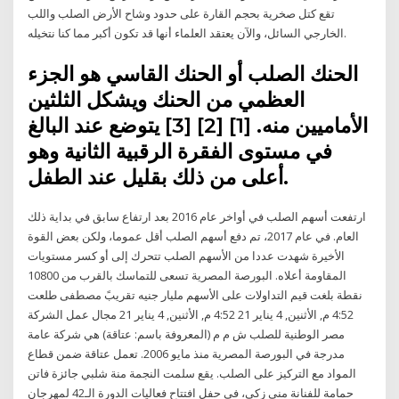
تقع كتل صخرية بحجم القارة على حدود وشاح الأرض الصلب واللب
الخارجي السائل، والآن يعتقد العلماء أنها قد تكون أكبر مما كنا نتخيله.
الحنك الصلب أو الحنك القاسي هو الجزء
العظمي من الحنك ويشكل الثلثين
الأماميين منه. [1] [2] [3] يتوضع عند البالغ
في مستوى الفقرة الرقبية الثانية وهو
أعلى من ذلك بقليل عند الطفل.
ارتفعت أسهم الصلب في أواخر عام 2016 بعد ارتفاع سابق في بداية ذلك
العام. في عام 2017، تم دفع أسهم الصلب أقل عموما، ولكن بعض القوة
الأخيرة شهدت عددا من الأسهم الصلب تتحرك إلى أو كسر مستويات
المقاومة أعلاه. البورصة المصرية تسعى للتماسك بالقرب من 10800
نقطة بلغت قيم التداولات على الأسهم مليار جنيه تقريبً مصطفى طلعت
4:52 م, الأثنين, 4 يناير 21 4:52 م, الأثنين, 4 يناير 21 مجال عمل الشركة
مصر الوطنية للصلب ش م م (المعروفة باسم: عتاقة) هي شركة عامة
مدرجة في البورصة المصرية منذ مايو 2006. تعمل عتاقة ضمن قطاع
المواد مع التركيز على الصلب. يقع سلمت النجمة منة شلبي جائزة فاتن
حمامة للفنانة منى زكي، في حفل افتتاح فعاليات الدورة الـ42 لمهرجان