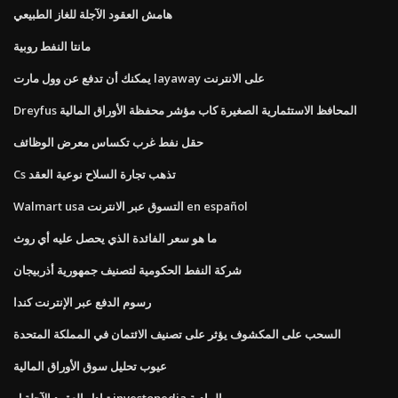
هامش العقود الآجلة للغاز الطبيعي
مانتا النفط روبية
يمكنك أن تدفع عن وول مارت layaway على الانترنت
Dreyfus المحافظ الاستثمارية الصغيرة كاب مؤشر محفظة الأوراق المالية
حقل نفط غرب تكساس معرض الوظائف
Cs تذهب تجارة السلاح نوعية العقد
Walmart usa التسوق عبر الانترنت en español
ما هو سعر الفائدة الذي يحصل عليه أي روث
شركة النفط الحكومية لتصنيف جمهورية أذربيجان
رسوم الدفع عبر الإنترنت كندا
السحب على المكشوف يؤثر على تصنيف الائتمان في المملكة المتحدة
عيوب تحليل سوق الأوراق المالية
تبادل العقود الآجلة ل investopedia المادية