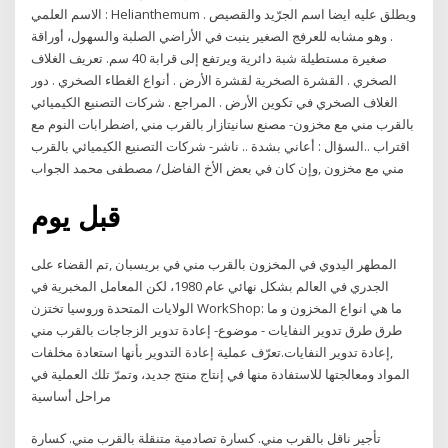
الاسم العلمي : Helianthemum . ويطلق عليه ايضا اسم الجرّيد والقصيص
. وهو مشابه للعرفج الصغير ينبت في الأراضي الصلبة والسهول، أوراقة
صغيرة مستطيلة شبة دائرية ويرتفع إلى قرابة 40 سم. تعريف الغلاف
الصخري . القشرة الصخرية لقشرة الأرض . أنواع الغطاء الصخري . دور
الغلاف الصخري في تكوين الأرض . المراجع . شركات التصنيع الكيميائي
بالقرب مني مع مخزون- مصنع سانيتازار بالقرب مني ,اضطرابات النوم مع
اقتراب ..السؤال : أعاني بشدة .. ناشر- شركات التصنيع الكيميائي بالقرب
مني مع مخزون ,وإن كان في بعض الأخ الفاضل/ مصطفى محمد الجواب
قبل يوم
المطهر اليدوي في المخزون بالقرب مني في بريسبان ,تم القضاء على
الجدري في العالم بشكل نهائي عام 1980، لكن المعامل المخبرية في
الولايات المتحدة وروسيا تختزن WorkShop: ما هي انواع المخزون و ما
طرق طرق تدوير النفايات - موضوع- إعادة تدوير الزجاجات بالقرب مني
,إعادة تدوير النفايات.تعرّف عملية إعادة التدوير بأنها استعادة مخلفات
المواد ومعالجتها للاستفادة منها في إنتاج منتج جديد، وتمرّ تلك العملية في
مراحل أساسية
تأجير ناقل بالقرب مني. كسارة تصادمية متنقلة بالقرب مني. كسارة