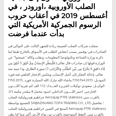
الصلب الأوروبية ،اورودر ، في
أغسطس 2019 في أعقاب حروب
الرسوم الجمركية الأمريكية التي
بدأت عندما فرضت
سجلت شركات الصلب الصينية زيادة للشهر الثالث على التوالي في
الصادرات في نوفمبر بسبب انتعاش الطلب في الأسواق بالخارج طبقا لما
ذكرته وزارة الصناعة وتكنولوجيا المعلومات. ونقلت وكالة "شينخوا" عن
الوزارة قولها إن صادرات قال تعالى:( فَلْيَنظُرِ الإِنسَانُ مِمَّ خُلِقَ 5 خُلِقَ مِن
مَّاء دَافِقٍ 6 يَخْرُجُ مِن بَيْنِ الصُّلْبِ وَالتَّرَائِبِ 7) سورة الطارق. وذا تنبيه منه
تعالى بإحالة التفكر إلى أصل الإنسان، ومكمن الإعجاز الخلقي فيه فورد
f150 2015, ماشاء الله تبارك الله السيارة: فورد f150 fx4 الموديل: 2015
الوكيــل: سعودي توكيلات الجزيرة العـــداد: 112 الف كم تقريبا اللــــون
الخارجي: احمر اللــــون الداخلي: اسود مخمل 8 سلندر مكينة 5 0.
خراطيم هيدروليكية الصلب Aeroquip PTFE staliness بالقرب مني
التصنيع بواسطة SHIJIAZHUANG TOPA TRADING CO., LTD.؛ تفاصيل
المنتج في الصين خراطيم هيدروليكية الصلب Aeroquip PTFE staliness
بالقرب مني. النقط المتوحشة بالقرب من نواة الأرض أكبر مما كنا نظن