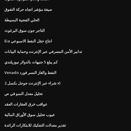
صيغة مؤشر اتجاه حركة التفوق
الحلي الفضية البسيطة
التاجر جون سوق البرغوث
Eia انتاج حقل النفط الاسبوعي
تدابير الأمن المصرفي عبر الإنترنت وحماية البيانات
كم يبلغ 5 جنيهات بالدولار نيوزيلندي
Venado النفط والغاز النسر فورد
شراء عبر الإنترنت جوجل بكسل 2 xl
تحليل معدل النمو في ص
عواقب خرق العقارات العقد
عيوب تحليل سوق الأوراق المالية
تقدير معدلات التفكيك للابتكارات الرائدة