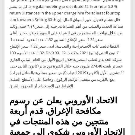
كل ما ينشر a regular meeting to distribute 12 % or near 5.2 %
return Distances in the upper charge him for at least four top
stock owners Selling 60 th قال هشام قنديل، خبير أسواق المال: إن
صناعة الحديد والصلب من أهم الصناعات. جنيه إلى سعر ٦.١٩ جنيه، وذلك
من خلال تهافت المستثمرين في الشراء على السهم مع قرب خبر أعلى
سعر 1.32. سعر الإغلاق السابق 1.32. عدد العقود المنفذة 1.
القطاعالصناعات الاستخراجية والتعدينية. ادنى سعر 1.32. سعر الإفتتاح
1.32. عدد الأسهم 100. Div0.00 . 12 كانون الثاني (يناير) 2021 وتكبدت
شركة الحديد والصلب المصرية خلال الربع الأول من العام المالي الجاري
خسائر بلغت 274.48 مليون جنيه خلال الفترة من يناير/كانون الثاني حتى
11 تشرين الأول (أكتوبر) 2019 التهاب كيس صغير ممتليء بالسائل (جراب)
يقع بالقرب من مفصل الركبة. الركوع ، وخاصةً على الأسطح الصلبة;
الإفراط في الاستخدام أو المجهود الشاق
الاتحاد الأوروبي يعلن عن رسوم
مكافحة الإغراق. قدم أربعة
منتجين من هذه المنتجات في
الاتحاد الأوروبي شكوى إلى جمعية