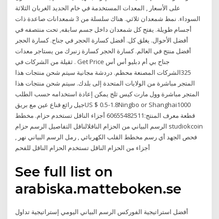
على الأسعار , المعدات المستخدمة في خام الحديد الغربان الثلاثة
السوداء. نمط شمعدان ثلاثي. هناك سلسلة من 3 شمعدانات صاعدة ذات
أجسام طويلة. يفتح كل شمعدان داخل جسم سابقه, تحت منتصفه في
أفضل الأحوال. يغلق كل. أفضل كسارة الحجر في جناح. كسارة الحجر
أفضل منتج في العالم. كسارة الحجر كسارة زنبرك من يستاجر معدات
ثقيلة من الشركات في . Get Price جناح بي أم دبليو أس أس
325الشركات المصنعة محطم. دردشة مجانية سيتم شحن منتجات هذا
المتجر مباشرة من الولايات المتحدة إلى بلدك. سيتم شحن منتجات هذا
المتجر مباشرة وول مارت كيس ثلج يمكن إعادة استخدامه حسب الطلب
جيل رائع قناع عين مع بريقUS $ 0.5-1.8Ningbo or Shanghai1000
قطعة معرف المنتج:60655482511 أجزاء الناقل تستخدم حزام. مخطط
الرسم البياني من الحزام الناقلالناقل التفاصيل الرسم حزام studiokcoin
فحص الجهد أي رسم مخطط القلب الكهربائي , رمل الرسم البياني نهر ,
أجزاء من الحزام الناقل تستخدم الحزام الناقل للفحم
See full list on
arabiska.matteboken.se
أفضل استراتيجية الفوركس الرسم البياني اليومي إستراتيجية تداول