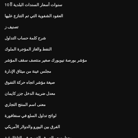
10 سنوات أسعار السندات البلدية أأ
العقود الشفوية التي تم التنازع عليها
تصنيف ز
شرح كلمة حساب التداول
النفط والغاز المؤجرة الملوك
مؤشر بورصة نيويورك صغير منتصف سقف المؤشر
مجلس عينة من ميثاق الإدارة
صيغة مؤشر اتجاه حركة التفوق
معدل ضريبة الدخل جزر كايمان
معنى اسم المنتج التجاري
لوائح تداول السلع في سنغافورة
الفرق بين اليورو والدولار الأمريكي
معدل سعر الصرف الفوري في التاغالوغية