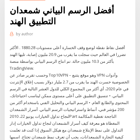
أفضل الرسم البياني شمعدان
التطبيق الهند
by
author
أفضل نقاط نقطة لوضع وقف الخسارة أعلى مستويات 1880.28 . الأكثر
تضررا في العالم حيث سجلت ما يقرب من 20.9 مليون إصابة، تليها الهند
بأكثر من 10.3 مليون حالة. تم انتاج الرسم البياني بواسطة منصة
TradingView.
وحسب تقرير صادر عن Top10VPN – وهو موقع يتتبع VPN وأدوات
الخصوصية خسرت الهند ما يقرب من 2.7 مليار دولار بسبب إغلاق الإنترنت
في عام 2020، أي أكثر من المجموع الكلي للدول العشر التالية في الرسم
البياني. • تنسيق التطبيق على أعلى مستوى ممكن ليناسب احتياجاتك،
المحتوى والطابع العام. • الرسم البياني والتحليل الفني باستخدام أكثر من
200 مؤشر فني، أنماط واستراتيجيات الرسم البياني. أسرار الشمعدان
لنجاح تداول الخيارات يونيو 22، 2010Part الناجحة تغطية المكالمة
المغطاة هو معرفة كيف أسرار الشمعدان لنجاح تداول الخيارات إدار
التداول على نمط الإبتلاع شمعدان مع هيكل السوق إذا كنت قد تعلمت
كيفية التجارة الشمعدانات، يجب أن تعرف نمط شمعدان تجتاح. اسمها