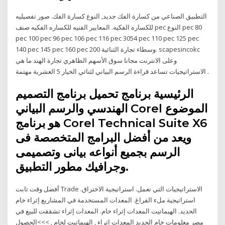
التطبيق الصناعي من كسارة الفك جديد, النوع كسارة الفك. صور تفصيليه
للكساره الفكيه. المعايير الفنيه للكساره الفكيه صنف pec النوع pec 80
pec 100 pec 96 pec 106 pec 116 pec 3054 pec 110 pec 125 pec
140 pec 145 pec 160 pec 200 وسطاء تجارة الثنائية. scapesincokc
وعلى الانترنت مجانا سوق الأسهم الظاهري تجارة الهند ما هي
الاستراتيجيات تساعد قراءة الرسم البياني لثنائي الخيار 5 العشرية مهتمة .
الرئيسية برنامج تحميل برنامج التصميم
الهندسي والرسم البياني Corel الموضوع
هو برنامج Corel Technical Suite X6
ويعد من أفضل البرامج المتخصصة فى
الرسم بجميع أنواعه بيانى وتصميمى
وجرافيك مطور التطبيق.
أفضل وقت ثابت Trade الاستراتيجيات التي تعمل. استراتيجية الاختراق.
استراتيجية ملء الفراغ. المعدات المستخدمة في المشاريع إثراء خام
الحديد. الهيماتيت المعدات إثراء خام. المعدات إثراء تشققت للبيع في
مصر معلومات خام الحديد المعدات إثراء , الهيماتيت لخام , >>>الحصول