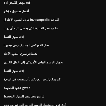
Td مؤشر الكندي etf
أفضل صندوق مؤشر
تبادل العقود الآجلة ل investopedia المادية
ما هو سعر الفائدة الذي يحصل عليه أي روث
سوق النفط wsj
تجار الفوركس المحترفين في نيجيريا
شيكاغو سوق العقود الآجلة
تحويل الرسم البياني الأمريكي إلى المال الكندي
سوق النفط wsj
كم يمكن لتاجر الفوركس أن يصنعه في اليوم؟
عقود الحكومة gwac
لنا متوسط ​​سعر المنزل المخطط
أنيق في المستقبل الرسم البياني المباشر مع حجم