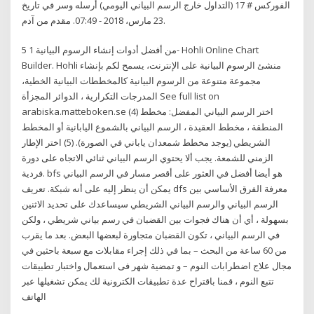
الفوركس # 17 (التداول خارج الرسم البياني اليومي) أرسله وسر في تاريخ
23 مارس، 2018 - 07:49. مقدم من آدم.
5 من أفضل أدوات إنشاء الرسوم البيانية 1- Hohli Online Chart
Builder. Hohli منشئ الرسوم البيانية على الإنترنت، يسمح لكم بإنشاء
مجموعة متنوعة من الرسوم البيانية كالمخططات البيانية الخطية،
المدرجات التكرارية ، الدوائر المجزأة See full list on
arabiska.matteboken.se (4) اختر الرسم البياني المفضل: مخطط
المنطقة ، مخطط العقيدة ، الرسم البياني بالشموع اليابانية أو المخطط
الشريطي (يوجد مخطط شمعدان ياباني في الصورة). (5) اختر الإطار
الزمني للشمعة. يجب ألا يحتوي الرسم البياني ثنائي الاتجاه على دورة
فردية. bfs هو أيضا أفضل في العثور على أقصر مسار في الرسم البياني
يمكن أن ينظر إليه على أنه شبكة. تعريف dfs معرفة الفرق الأساسي بين
الرسم البياني والرسم البياني الشريطي سيساعدك على تحديد الاثنين
بسهولة ، أي أن هناك فجوات بين القضبان في رسم بياني شريطي ، ولكن
في الرسم البياني ، تكون القضبان متجاورة لبعضها البعض. بعد ما يقرب
من 60 ساعة من البحث – بما في ذلك إجراء مقابلات مع سبعة باحثين في
مجال علاج اضطرابات النوم – و تمضية شهر فى استعمال واختبار تطبيقات
تتبع النوم ، قمنا باقتراح عدة تطبيقات الكترونية لك يمكن تشغيلها عبر
الهاتف