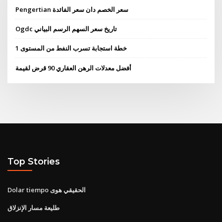
Pengertian سعر الخصم دان سعر الفائدة
Ogdc تاريخ سعر السهم الرسم البياني
ﺧﻄﺔ اﺳﺘﺠﺎﺑﺔ ﺗﺴﺮب اﻟﻨﻔﻂ ﻣﻦ اﻟﻤﺴﺘﻮى 1
أفضل معدلات الرهن العقاري 90 قرض لقيمة
Top Stories
Dolar tiempo الحقيقي هوى
طليعة مسار الإنزلاق