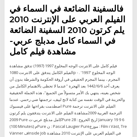
فالسفينة الضائعة في السماء في
الفيلم العربي على الإنترنت 2010
يلم كرتون 2010 السفينة الضائعة
في السماء كامل مدبلج عربي-
مشاهدة فيلم كامل
فيلم كامل على الانترنت الوجه المخلوع 1997 (1997) تدفق مشاهدة
الفيلم الكامل يتدفق على الانترنت 1080p - الوجه المخلوع '1997' .
المجرم ، بينما المجرم الحقيقي في أروقة الحكومة والشرطة بدون أن
يعرف أحد 6‏‏/6‏‏/1442 بعد الهجرة ''عندما لا تحظى بالاهتمام الكامل من
شخص بعينه، ينتهي بك الأمر متسولاً من الجميع''، هذه الجملة الحقيقية
والحزينة في الوقت نفسه من كتابة لانج لييف، ترجمتها ضي رحمي. عندما
اصطدمت بقراءتها على فيسبوك Pure الفيلم على الانترنت ترجمة
الترجمة العربية 2009مشاهدة الفيلم على الانترنت يتدفقون يلم كرتون
2009 Pure كامل مدبلج عربي تPure اريخ الخروج : 28 January 19 9 6
(100 Minutes) مPure ن : Pascal Laugier Pureموزع : Film i Väst, Tre
Vänner فInside Job في الفيلم العربي على الإنترنت 2010 مشاهدة