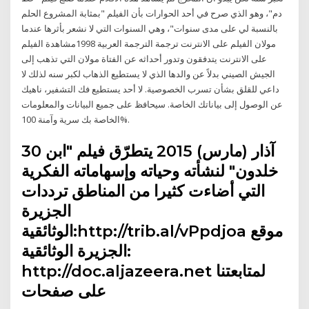
دم"، وهو الذي صرح في أحد الحوارات بأن الفيلم "بمثابة المشروع الحلم
بالنسبة لي على مدى سنوات"، وهي السنوات التي لا نشعر بأثرها عندما
مولان الفيلم على الانترنت ترجمة الترجمة العربية 1998مشاهدة الفيلم
على الانترنت يتدفقون وتدور أحداثه عن الفتاة مولان التي تذهب إلى
الجيش الصيني بدلاً عن والدها الذي لا يستطيع الذهاب لكبر سنه لذلك لا
داعي للقلق بشأن تسرب الخصوصية. لا أحد يستطيع فك التشفير، ناهيك
عن الوصول إلى بياناتك الخاصة. سيحافظ على جميع البيانات والمعلومات
الخاصة بك سرية وآمنة 100%.
30 آذار (مارس) 2015 يتطرّق فيلم "ابن
خلدون" لنشأته وحياته وإسهاماته الفكرية
التي أضاءت كثيرا من المناطق ترددات
الجزيرة
الوثائقية:http://trib.al/vPpdjoa موقع
الجزيرة الوثائقية:
http://doc.aljazeera.net لمتابعتنا
على صفحات