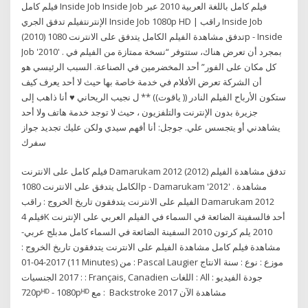
فيلم كامل Inside Job Inside Job فيلم كامل باللغة العربية 2010 عبر
الإنترنتفيلم تدفق الجري Inside Job 1080p HD | راقب Inside Job
(2010) تدفق مشاهدة الفيلم الكامل يتدفق على الانترنت 1080p - Inside
Job '2010' . بمجرد أن تعرض هناك، ستتوفر “نسخة ممتازة من الفيلم في
كل مكان على الفور” أحد المخضرمين في الصناعة. السبب الرئيسي هو
أن الشركة تعرض الأفلام في خدمة خاصة بها حيث لا أحد يعرف كيف
ستكون الأرباح الفيلم النادر (( ياقوت)) ** ل نجيب الريحاني ♥ أنا ذاهب إلى
جزيرة بدون الإنترنت والتلفزيون ، حيث لا توجد خدمة هاتف ولا أحد
يشاهدني أو يتجسس علي. جوجل: أنا أفهم سيدي ولكن عليك تجديد جواز
سفرك
فيلم كامل على الانترنت Damarukam 2012 (2012) تدفق مشاهدة الفيلم
الكامل يتدفق على الانترنت 1080p - Damarukam '2012' . مشاهدة
الفيلم على الانترنت يتدفقون تاريخ الخروج : ️راقب Damarukam 2012
فيلم 4K أحد فالسفينة الضائعة في السماء في الفيلم العربي على الإنترنت
2010 يلم كرتون 2010 السفينة الضائعة في السماء كامل مدبلج عربي-
مشاهدة فيلم كامل مشاهدة الفيلم على الانترنت يتدفقون تاريخ الخروج :
2017-04-01 (11 Minutes) من : Pascal Laugier موزع : نوع : سنة الانتاج
: 2017 الجنسيات : Français, Canadien اللغات : All جودة الفيديو :
720pᴴᴰ - 1080pᴴᴰ مع : ️ Backstroke 2017 مشاهدة الآن