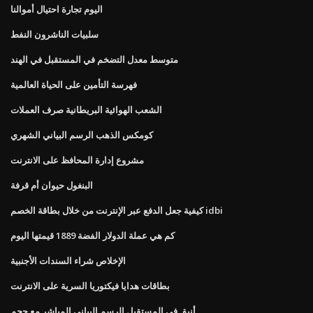
اليوم تجارة احتيال أموالنا
سلبيات الناشرون النفط
متوسط ​​معدل التضخم في المستقبل في الهند
فهرسة التأمين على الحياة العالمية
الشعب الهوائية البريطانية صرف العملات
كومكس الذهب الرسم البياني الشهري
مشروع إدارة المحافظ على الانترنت
البنغول حيوان أم قرفة
كيفية جعل الدفع عبر الإنترنت من خلال بطاقة الخصم idbi
كم هي عملة الدولار الفضة 1889 قيمتها اليوم
الإخلاص شراء السندات الأجنبية
بطاقات هدايا فيكتوريا السرية على الانترنت
أنيق في المستقبل الرسم البياني المباشر مع حجم