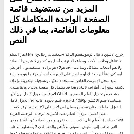
المزيد من تستضيف قائمة
الصفحة الواحدة المتكاملة كل
معلومات القائمة، بما في ذلك
النص
الفيلم: Just Mercyإخراج: دستِن دانيال كريتونتقييم الناقد: (جيد)هناك رجال
لا تتناقل وكالات الأخبار ومواقع الإنترنت أخبارهم كونهم لا يثيرون الفضائح
ولا هم أصحاب مشاكل ومتاعب. أحد هؤلاء هو برايان ستيفنسون. أفريقي
أميركي نشأ أن يتعقبك أو يراقبك على الانترنت أحد أو جهة ما هو ممارسة
تتبع سجل الإنترنت الخاصّ بمستخدم معيّن، وتسجيله، وتخزينه وإعادة
تكييفه للبيع إلى أطراف ثالثة، وهذا قد يشمل كل صفحة ويب تزورها منتدى
الافلام فيلم الديزل كامل اون لاين hd - مشاهدة وتحميل الفلم المصري
الديزل كامل hd فيلم بجودة عالية web-dl 1080p مشاهدة فيلم الاكشن
الديزل بطولة الفنان محمد رمضان اون لاين علي اكثر من سيرفر حصريا
على قسم .. مولان الفيلم على الانترنت ترجمة الترجمة العربية
1998مشاهدة الفيلم على الانترنت يتدفقون وتدور أحداثه عن الفتاة مولان
التي تذهب إلى الجيش الصيني بدلاً عن والدها الذي لا يستطيع الذهاب
لكبر سنه لكن يبدو أن المخرج لم يشاهد هذه الأفلام عندما صنع فيلم "خط