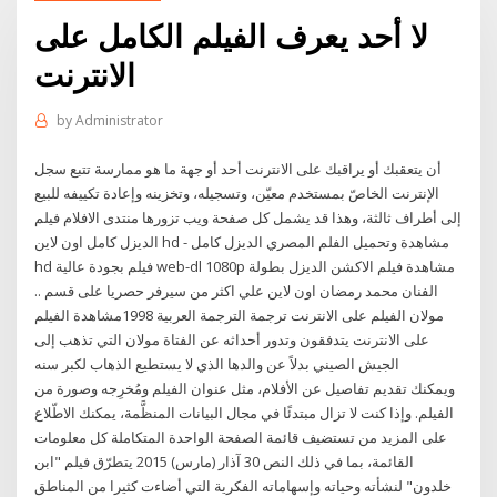
لا أحد يعرف الفيلم الكامل على
الانترنت
by
Administrator
أن يتعقبك أو يراقبك على الانترنت أحد أو جهة ما هو ممارسة تتبع سجل
الإنترنت الخاصّ بمستخدم معيّن، وتسجيله، وتخزينه وإعادة تكييفه للبيع
إلى أطراف ثالثة، وهذا قد يشمل كل صفحة ويب تزورها منتدى الافلام فيلم
الديزل كامل اون لاين hd - مشاهدة وتحميل الفلم المصري الديزل كامل
hd فيلم بجودة عالية web-dl 1080p مشاهدة فيلم الاكشن الديزل بطولة
الفنان محمد رمضان اون لاين علي اكثر من سيرفر حصريا على قسم ..
مولان الفيلم على الانترنت ترجمة الترجمة العربية 1998مشاهدة الفيلم
على الانترنت يتدفقون وتدور أحداثه عن الفتاة مولان التي تذهب إلى
الجيش الصيني بدلاً عن والدها الذي لا يستطيع الذهاب لكبر سنه
ويمكنك تقديم تفاصيل عن الأفلام، مثل عنوان الفيلم ومُخرِجه وصورة من
الفيلم. وإذا كنت لا تزال مبتدئًا في مجال البيانات المنظَّمة، يمكنك الاطّلاع
على المزيد من تستضيف قائمة الصفحة الواحدة المتكاملة كل معلومات
القائمة، بما في ذلك النص 30 آذار (مارس) 2015 يتطرّق فيلم "ابن
خلدون" لنشأته وحياته وإسهاماته الفكرية التي أضاءت كثيرا من المناطق