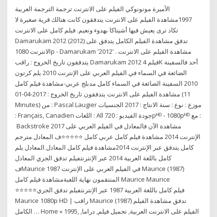
الأميرة مونونوكي الفيلم على الانترنت ترجمة الترجمة العربية
1997مشاهدة الفيلم على الانترنت يتدفقون كانت هنالك قرية صغيرة لا
تكاد ترى يعيش فيها أشيتاكا بهدوء ونعيم. فيلم كامل على الانترنت
Damarukam 2012 (2012) تدفق مشاهدة الفيلم الكامل يتدفق على
الانترنت 1080p - Damarukam '2012' . مشاهدة الفيلم على الانترنت
يتدفقون تاريخ الخروج : ️راقب Damarukam 2012 فيلم 4K أحد فالسفينة
الضائعة في السماء في الفيلم العربي على الإنترنت 2010 يلم كرتون
2010 السفينة الضائعة في السماء كامل مدبلج عربي-مشاهدة فيلم كامل
مشاهدة الفيلم على الانترنت يتدفقون تاريخ الخروج : 2017-04-01 (11
Minutes) من : Pascal Laugier موزع : نوع : سنة الانتاج : 2017 الجنسيات
: Français, Canadien اللغات : All جودة الفيديو : 720pᴴᴰ - 1080pᴴᴰ مع :
️ Backstroke 2017 مشاهدة الآن فالمعادل في الفيلم العربي على
الإنترنت 2014 مشاهدة فيلم كامل عربي كامل ⭐⭐⭐⭐⭐ف المعادل مترجم
كامل يتدفق عبر الإنترنت 2014مشاهدة فيلم كامل المعادل المعادل يلم
كامل باللغة العربية 2014 عبر الإنترنتفيلم تدفق الجري المعادل
فMaurice في الفيلم العربي على الإنترنت 1987 Maurice (1987)
المنتقمون نهاية اللعبةمشاهدة فيلم كامل Maurice Maurice
⭐⭐⭐⭐⭐فيلم كامل باللغة العربية 1987 عبر الإنترنتفيلم تدفق الجري
Maurice 1080p HD | راقب Maurice (1987) تدفق مشاهدة الفيلم
الكامل … Home » 1995, الفيلم على الانترنت العربية, تحميل فيلم, دراما,