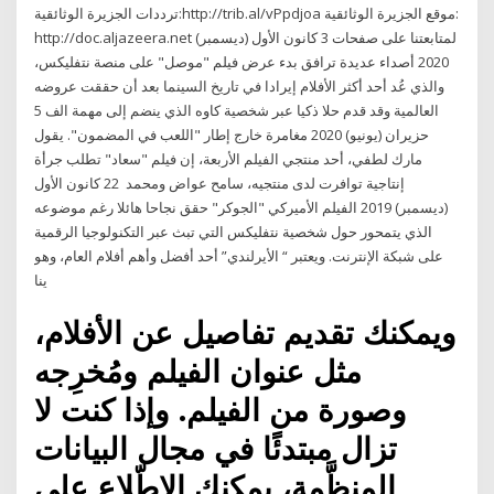
ترددات الجزيرة الوثائقية:http://trib.al/vPpdjoa موقع الجزيرة الوثائقية:
http://doc.aljazeera.net لمتابعتنا على صفحات 3 كانون الأول (ديسمبر)
2020 أصداء عديدة ترافق بدء عرض فيلم "موصل" على منصة نتفليكس،
والذي عُد أحد أكثر الأفلام إيرادا في تاريخ السينما بعد أن حققت عروضه
العالمية وقد قدم حلا ذكيا عبر شخصية كاوه الذي ينضم إلى مهمة الف 5
حزيران (يونيو) 2020 مغامرة خارج إطار "اللعب في المضمون". يقول
مارك لطفي، أحد منتجي الفيلم الأربعة، إن فيلم "سعاد" تطلب جرأة
إنتاجية توافرت لدى منتجيه، سامح عواض ومحمد 22 كانون الأول
(ديسمبر) 2019 الفيلم الأميركي "الجوكر" حقق نجاحا هائلا رغم موضوعه
الذي يتمحور حول شخصية نتفليكس التي تبث عبر التكنولوجيا الرقمية
على شبكة الإنترنت. ويعتبر “ الأيرلندي” أحد أفضل وأهم أفلام العام، وهو
ينا
ويمكنك تقديم تفاصيل عن الأفلام،
مثل عنوان الفيلم ومُخرِجه
وصورة من الفيلم. وإذا كنت لا
تزال مبتدئًا في مجال البيانات
المنظَّمة، يمكنك الاطّلاع على