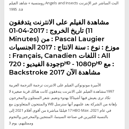
رومنسية » شاهد الفيلم Angels and Insects البث المباشر عبر الإنترنت
1995 .sa
مشاهدة الفيلم على الانترنت يتدفقون
تاريخ الخروج : 2017-04-01 (11
Minutes) من : Pascal Laugier
موزع : نوع : سنة الانتاج : 2017 الجنسيات
: Français, Canadien اللغات : All
جودة الفيديو : 720pᴴᴰ - 1080pᴴᴰ مع : ️
Backstroke 2017 مشاهدة الآن
الأميرة مونونوكي الفيلم على الانترنت ترجمة الترجمة العربية
1997مشاهدة الفيلم على الانترنت يتدفقون كانت هنالك قرية صغيرة لا
تكاد ترى يعيش فيها أشيتاكا بهدوء ونعيم. شعر الممثلون والمخرجون
والمنتجون المتعاونون مع WB بإهانة من الشركة بعد علمهم أنها سترسل
17 فيلمًا مباشرة من أقوى أفلام 2021 إلى HBO Max في عام 2021،
بالنسبة للكثيرين في صناعة السينما، المنتجين والمخرجين والنجوم
وممثليهم، يوم 3