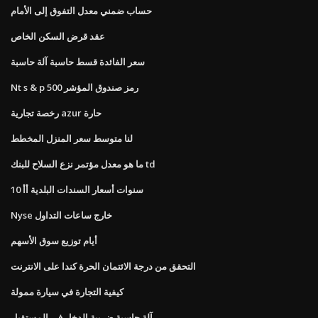
حساب ضمني معدل التفوق إلى الأمام
عقد قرض السكن الخاص
سعر الفائدة قسط حاسبة آلة حاسبة
Nt s & p 500 رمز صندوق المؤشر
رخصة تجارية azur حارة
لنا متوسط ​​سعر المنزل المخطط
ما هو معدل مؤتمر نزع السلاح للبنك td
10 سنوات أسعار السندات البلدية أأ
Nyse خارج ساعات التداول
أيام توزيع سوق الأسهم
التحقق من درجة الائتمان الحرة كندا على الانترنت
كيفية التجارة في سيارة ممولة
آلة حاسبة ضريبة الدخل في المستقبل