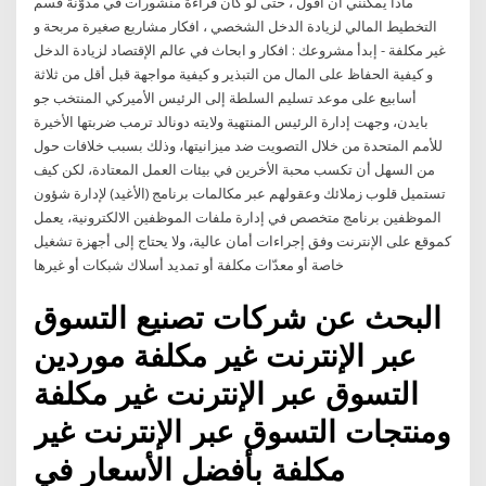
ماذا يمكنني أن أقول ، حتى لو كان قراءة منشورات في مدوّنة قسم
التخطيط المالي لزيادة الدخل الشخصي ، افكار مشاريع صغيرة مربحة و
غير مكلفة - إبدأ مشروعك : افكار و ابحاث في عالم الإقتصاد لزيادة الدخل
و كيفية الحفاظ على المال من التبذير و كيفية مواجهة قبل أقل من ثلاثة
أسابيع على موعد تسليم السلطة إلى الرئيس الأميركي المنتخب جو
بايدن، وجهت إدارة الرئيس المنتهية ولايته دونالد ترمب ضربتها الأخيرة
للأمم المتحدة من خلال التصويت ضد ميزانيتها، وذلك بسبب خلافات حول
من السهل أن تكسب محبة الأخرين في بيئات العمل المعتادة، لكن كيف
تستميل قلوب زملائك وعقولهم عبر مكالمات برنامج (الأغيد) لإدارة شؤون
الموظفين برنامج متخصص في إدارة ملفات الموظفين الالكترونية، يعمل
كموقع على الإنترنت وفق إجراءات أمان عالية، ولا يحتاج إلى أجهزة تشغيل
خاصة أو معدّات مكلفة أو تمديد أسلاك شبكات أو غيرها
البحث عن شركات تصنيع التسوق
عبر الإنترنت غير مكلفة موردين
التسوق عبر الإنترنت غير مكلفة
ومنتجات التسوق عبر الإنترنت غير
مكلفة بأفضل الأسعار في