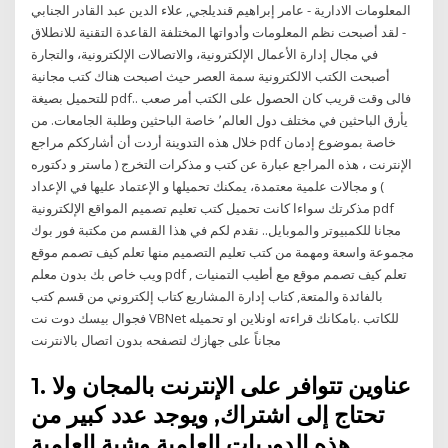
المعلومات الادارية - عامر إبراهيم قنديلجي, علاء الدين عبد القادر الجنابي
- لقد أصبحت نظم المعلومات وأدواتها المختلفة القاعدة التقنية للانطلاق
في مجال إدارة الأعمال الإلكترونية، والاتصالات الإلكترونية، والتجارة
أصبحت الكتب الالكترونية سمة العصر حيث اصبحت هناك كتب مجانية
للتحميل بصيغة pdf.. فالى وقت قريب كان الحصول على الكتب أمر صعب
يأرق الباحثين في مختلف دول العالم٬ خاصة الباحثين وطلبة الجامعات. من
خلال هذه التدوينة أردت أن أشارككم مراجع pdf خاصة بموضوع إدمان
الإنترنت ، هذه المراجع عبارة عن كتب و مذكرات التخرج ( ماستر و دكتوره
) و مجالات علمية معتمدة، يمكنك تحميلها و الإعتماد عليها في الإعداد
مذكرتك سواءا كانت تحميل كتب تعليم تصميم المواقع الإلكترونية pdf
مجانا للكمبيوتر والموبايل.. نقدم لكم في هذا القسم من مكتبة فور بوك
مجموعة واسعة ومهمة من كتب تعليم التصميم منها تعلم كيف تصمم موقع
ويب خاص بك بدون معلم pdf , تعلم كيف تصمم موقع مع أطيب التمنيات
بالفائدة والمتعة, كتاب إدارة المشاريع كتاب إلكتروني من قسم كتب
فجوال بيسك دوت نت VBNet للكاتب .بامكانك قراءته اونلاين او تحميله
مجاناً على جهازك لتصفحه بدون اتصال بالانترنت
1. عناوين تتوافر على الإنترنت بالمجان ولا
تحتاج إلى اشتراك, ويوجد عدد كبير من
هذه الدوريات العلمية وشبة العلمية