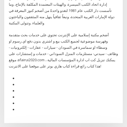
إدارة اتحاد الكتب الميسرة. والهيئات المعتمدة المكلفة بالإنتاج، وما
تأسست دار الكتب عام 1981 لتغدو واحدةً من أضخم كنوز المعرفة في
دولة الإمارات العربية المتحدة، ونبعاً ثقافياً ينهل منه المثقفون والباحثون
والعلماء. وتتولى المكتبة
أضخم مكتبة إسلامية على الإنترنت تحتوي على خدمات بحث متقدمة
وفهرسة موضوعية لجميع الكتب بيع و اشتري بدون دفع اي رسوم او
وسطاء او سماسرة في السودان - سيارات - عقارات - إلكترونيات -
وظائف - سيدتي- مستلزمات المنزل السوداني - خدمات و إستشارات على
موقع afairui2020.com ، يمكنك تنزيل كت اب ادارة المؤسسات المالية
هذا كتاب رائع قراءة كتاب هاري بوتر على موقعنا على الانترنت!