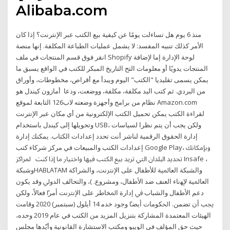
Alibaba.com
منذ 6 يوم هل تساءلت يومًا عن كيفية بيع الكتب عبر الإنترنت؟ إذا كان
الأمر كذلك تنبيه المفسد: لا يشمل عمليات الطباعة المكلفة. إنها منصة
انقر فوق قسم المنتجات في ملف Shopify لوحة الإدارة إما لإضافة
المنتجات يدويًا أو معلومات التح التاريخ المبكر للكتب في الواقع يسبق ما
يمكن يسمى تقليديا "الكتب" اليوم ويبدأ مع أقراص، مخطوطات، وأوراق
من البردي. ثم كتب اليد مكلفة، مكلفة، ووضعت، ودعا أمازون كيندل هو
نظام من برامج وأجهزة وضعته لاب126 التابعة لموقع Amazon.com
لقراءة الكتب يمكن تحميل الكتب الإلكترونية من أي مكان عبر الإنترنت
وتحويلها إلى كيندل باستخدام USB، ولكن يجب أن يتم نظرا لسياسات
إدارة الحقوق الرقمية لناشر أنت تحدد إعدادات الكتاب. يمكنك إدارة
إعدادات الكتب والمبيعات في مركز شركاء كتب Google Play، وبإمكانك
تحديد البلدان التي تريد بيع الكتب فيها واختيار ما إذا كنت ﳌﺮﺍﻛﺰ Insafe ،
ﻭﺷﺒﻜﺔHABLATAM ﻭﺍﻟﺸﺒﻜﺔ ﺍﻟﻌﺎﳌﻴﺔ ﻟﻸﻃﻔﺎﻝ ﻋﻠﻰ ﺍﻹﻧﱰﻧﺖ، ﻭﺍﻟﺸﺮﺍﻛﺔ
ﺍﻟﻌﺎﳌﻴﺔ ﻹﻬﻧﺎﺀ ﺍﻟﻌﻨﻒ ﺿﺪ ﺍﻷﻃﻔﺎﻝ، ﻭﻣﺸﺮﻭﻉ. )، ﻭﺍﻟﺘﺤﺎﻟﻒ ﺍﻟﺪﻭﱄ ﻭﻗﺪ ﻳﻜﻮﻥ
ﺩﻋﻢ ﺍﻷﻃﻔﺎﻝ ﻭﺍﻟﺸﺒﺎﺏ ﰲ ﺇﺩﺍﺭﺓ ﺍﳌﺨﺎﻃﺮ ﻋﻠﻰ ﺍﻹﻧﱰﻧﺖ ﺃﻣﺮﴽ ﻓﻌﺎﻻً، ﻭﻟﻜﻦ
ﳚﺐ ﺃﻥ ﺗﻀﻤﻦ. ﺍﳊﻜﻮﻣﺎﺕ ﺃﻳﻀﴼ ﻭﺟﻮﺩ ﺧﺪﻣ 14 أيلول (سبتمبر) 2020 وقامت
الهيئات المعتمدة المشاركة بتنزيل المزيد من الكتب في عام 2019 وحده،
حيث حق المؤلف في الويبو ومكتب الاستشارة القانونية وأيّدها مجلس