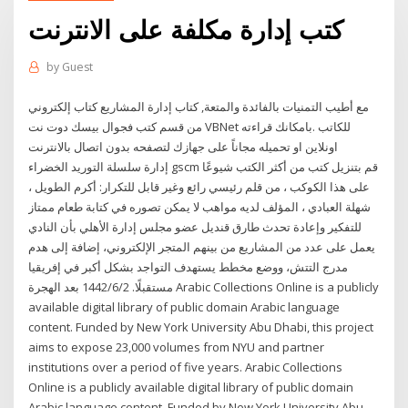
كتب إدارة مكلفة على الانترنت
by
Guest
مع أطيب التمنيات بالفائدة والمتعة, كتاب إدارة المشاريع كتاب إلكتروني
من قسم كتب فجوال بيسك دوت نت VBNet للكاتب .بامكانك قراءته
اونلاين او تحميله مجاناً على جهازك لتصفحه بدون اتصال بالانترنت
إدارة سلسلة التوريد الخضراء gscm قم بتنزيل كتب من أكثر الكتب شيوعًا
على هذا الكوكب ، من قلم رئيسي رائع وغير قابل للتكرار: أكرم الطويل ،
شهلة العبادي ، المؤلف لديه مواهب لا يمكن تصوره في كتابة طعام ممتاز
للتفكير وإعادة تحدث طارق قنديل عضو مجلس إدارة الأهلي بأن النادي
يعمل على عدد من المشاريع من بينهم المتجر الإلكتروني، إضافة إلى هدم
مدرج التتش، ووضع مخطط يستهدف التواجد بشكل أكبر في إفريقيا
مستقبلًا. 2‏‏/6‏‏/1442 بعد الهجرة Arabic Collections Online is a publicly
available digital library of public domain Arabic language
content. Funded by New York University Abu Dhabi, this project
aims to expose 23,000 volumes from NYU and partner
institutions over a period of five years. Arabic Collections
Online is a publicly available digital library of public domain
Arabic language content. Funded by New York University Abu