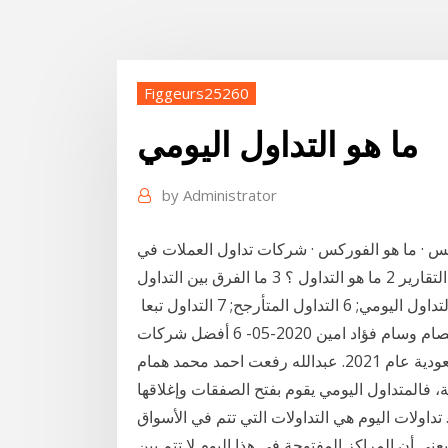
Figgeurs25260
ما هو التداول اليومي
by
Administrator
· ما هو الفوركس · شركات تداول العملات في
السعودية · ما هو التداول اليومي ؟ استراتيجية التجارة تقويم التقارير 2 ما هو التداول ؟ 3 ما الفرق بين التداول
و الاستثمار ؟ 4 أنماط التداول الأكثر استخداما; 5 التداول اليومي; 6 التداول المتأرجح; 7 التداول تبعا
استراتيجية التداول مارتينجال. ما هو التداول اليومي ؟ عصام وسام فؤاد امين 2020-05- 6 أفضل شركات
ة، فالمتداول اليومي يقوم بفتح الصفقات وإغلاقها
اولات اليوم هي التداولات التي تتم في الأسواق
ي أن المراكز المفتوحة في هذا اليوم لا تتم بين