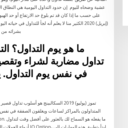
عشية وضحاه لليوم إن حدود التداول اليومية هي النطاق الس
(إبريل) 2020 الكثير منا لا يعلم أنه لجأ للتداول في 
بشرائه من السوق أو السوبر ماركت هو تداول للأموال مقابل
ما هو يوم التداول؟ ال
تداول مضاربة لشراء وتقصير
في نفس يوم التداول. ي
المتداولون بالمراكز لساعات ويغلقون الصفقة في نفس ال
أزواج العملات الأعلى بناءً