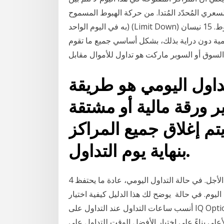
عري المُحدّد المُتدا. من حركة الهبوط المسموح
به في اليوم الواحد) (Limit Down) على حسب ما إذا كان قد تم بلوغ حد الارتفاع أو حد الهبوط. 15 نيسان
حياته اليومية دون دراية بذلك، بشكل أساسي جميع ما تقوم
تداول اليومي هو طريقة
 ورقة مالية أو مشتقة
تم إغلاق جميع المراكز
بنهاية يوم التداول.
4 تموز (يوليو) 2019 السكالبينج هو أسلوب تداول قصير الأجل. في حالة التداول اليومي، عادة ما يحتفظ
يوم. في حالة يوضح لك هذا الدليل كيفية اختيار
أنسب ساعات التداول عند التداول على IQ Option. ما يفعله هو السماح لك بالعثور على أفضل وقت لتداول
 على اختيار الأفضل الوقت للتداول على IQ Option، ابدأ بتطبيق هذه المهارات الي