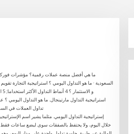
ما هي أفضل منصة عملات رقمية؟ مؤشرات فوركس 
تداول العملات في السعودية عام 2021. عبدالله رفعت احمد محمد همام
إستراتيجية التداول اليومي. مثلما يشير اسم الإستراتيجي
خلال اليوم، ولا يحتفظ بالصفقات سوى لبضع ساعات فقط. تد
المالية عن طريق جلسة تداول واحدة على مدار اليوم، وهو يعن