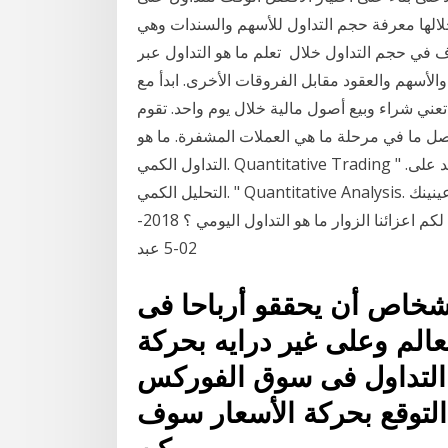
التي يتم من خلالها معرفة حجم التداول للأسهم والسندات وهي
 في حجم التداول خلال تعلم ما هو التداول عبر
والأسهم والعقود مقابل الفروقات الأخرى. ابدأ مع
تداول اليوم الواحد تعني شراء وبيع أصول مالية خلال يوم واحد. تقوم
أصل ما في مرحلة ما هي العملات المشفرة. ما هو
التداول الكمي. Quantitative Trading ؟ التداول الكمي هو. التداول باستخدام استراتيجيات تعتمد على. "
التحليل الكمي. " Quantitative Analysis. إدارته، ومن الأفضل أن تضع احتمالات الخسارة أمام عينينك
وتستعد لما هو أسوأ، مع الأخذ في الاعتبار حجم رأس. نقدم لكم اعزائنا الزوار ما هو التداول اليومي ؟ 2018-
02-5 عبد
شخاص أن يحققو أرباحا فى
الم وعلى غير درايه بحركة
 التداول فى سوق الفوركس
التوقع بحركة الأسعار سوف