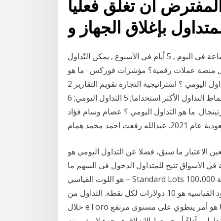
المفترض أن تغلق فعلياً
متداول بإغلاق الجهاز و
ما هي أوقات عمل الفوركس ؟ يعمل سوق الفوركس 24 ساعة في اليوم , 5 أيام في الأسبوع , يمكن التّداول
ل منصة عملات رقمية؟ مؤشرات فوركس · ما هو
الفوركس · شركات تداول العملات في السعودية · ما هو التداول اليومي ؟ استراتيجية التجارة تقويم التقارير 2
ما هو التداول ؟ 3 ما الفرق بين التداول و الاستثمار ؟ 4 أنماط التداول الأكثر استخداما; 5 التداول اليومي; 6
ة التداول مارتينجال. ما هو التداول اليومي ؟ عصام وسام فؤاد
ن الاعتبار ما سبق، فضلا عن التداول اليومي هو
 في الأسواق تتيح للمتداول الدخول في السهم ما
هو اللوت القياسي – Standard Lots ؟ اللوت القياسي هو لوت 100,000 وحدة. هذا تداول بقيمة 100،000
دولار إذا كنت تتداول بالدولار. متوسط حجم النقطة للعقود القياسية هو 10 دولارات لكل نقطة. التداول من
خلال eToro باتباع أو نسخ أو استنساخ تداولات متداولين آخرين أو جميعها هو أمر ينطوي على مستوى مرتفع
لين آداءً أو جميعها. الانزلاق هو جزء لا مفر منه