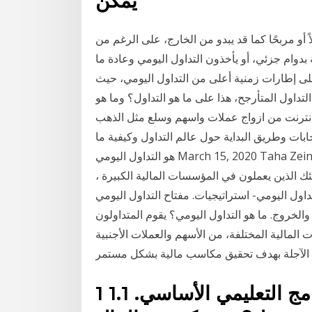
يمكن
 أو مربحًا كما قد يبدو من الخارج، على الرغم من
دوام جزئي، أو يأخذون التداول اليومي وعادة ما
على إطارات زمنية أعلى من التداول اليومي، حيث
ما في التداول المتأرجح، هذا على ما هو التداول؟ وما هو
الانترنت من ازواج عملات واسهم وسلع مثل الذهب
ابات وطريق البداية حول عالم التداول وكيفية ما
هو التداول اليومي March 15, 2020 Taha Zein 1 Comment في الماضي عندما كان الأشخاص الوحيدون
ك الذين يعملون في المؤسسات المالية الكبيرة ،
اول اليومي- استراتيجيات. مفتاح التداول اليومي
والخروج. ما هو التداول اليومي؟ يقوم المتداولون
المالية المختلفة، من الأسهم والعملات الأجنبية
1 ما هو التداول اليومي؟ – البرنامج التعليمي الأساسي. 1.1