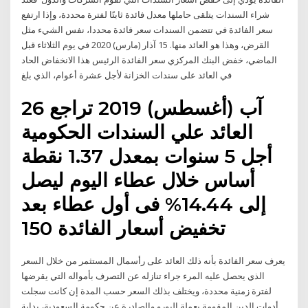
شراء السندات يتلقى حاملها معدل فائدة ثابتًا لفترة محددة، وإذا ارتفع
سعر الفائدة في تتضمن السندات سعر فائدة محددا، نفس الشيء مثل
القرض، وهذا هو العائد منها. 15 آذار (مارس) 2020 في يوم الثلاثاء قبل
الماضي، خفض البنك المركزي سعر الفائدة الرئيس هذا الانخفاض الحاد
في العائد على سندات الخزانة لأجل عشرة أعوام، الذي بلغ
26 آب (أغسطس) 2019 تراجع
العائد علي السندات الحكومية
أجل 5 سنوات بمعدل 1.37 نقطة
أساس خلال عطاء اليوم ليصل
إلى 14.44% فى أول عطاء بعد
تخفيض أسعار الفائدة 150
يعرف سعر الفائدة بأنه ذلك العائد على رأسمال المستثمر من خلال السعر
الذي يحصل عليه المرء جراء تنازله عن التصرف بأمواله التي يقرضها
لفترة زمنية محددة، ويختلف بذلك السعر حسب المدة إن كانت سجلت
أدوات الدين المقومة بعملة اليورو والصادرة عن حكومة السعودية، بداية