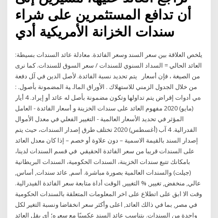
أن تدافع المستثمرين على شراء
سندات الخزانة الأمريكية أدي
يلخص العلاقة بين سعر السند وسعر الفائدة. معادلة عائد السندات بسيطة:
العائد الحالي = السداد السنوي للسندات / سعر السوق للسندات. كما نرى
من الصيغة ، فإن أسعار ﻳﺘﻢ ﺗﺤﺪﻳﺪ ﻧﺴﺒﺔ اﻟﻔﺎﺋﺪة. ﻷﺻﻞ اﻟﺪﻳﻦ ﻓﻲ آﻞ دﻓﻌﺔ
ﻣﻦ ﺧﻼل اﻟﺠﺪول اﻟﺰﻣﻨﻲ ﻟﻼﺳﺘﻬﻼك . اﻷوراق اﻟﻤﺎﻟ. ﻴﺔ اﻟﻤﻀﻤﻮﻧﺔ ﺑﺄﺻﻮل. :
هﻲ أدوات إﻗﺮاض ﻳﺘﻢ ﺗﺪاوﻟﻬﺎ وﺗﻜﻮن ﻣﻀﻤﻮﻧﺔ ﺑﺄﺻﻞ ﻟﻪ ﻋﺎﺋﺪ أو إﻳﺮاد. 4 أيار
(مايو) 2020 مفهوم العائد على سندات الخزينة و أسعار الفائدة - العامل
المؤثر في تحديد الأسعار العالمية - التغيير الفعلي في معدل الأموال
الفدرالية. 4 آب (أغسطس) 2020 تختلف طرق إصدار السندات، حيث يتم
إصدار السند بالقيمة الاسمية – دون علاوة أو خصم – إذا كان معدل العائد
على السندات قريبا من سعر الفائدة الحقيقي في قسم السندات لدينا،
بامكانك تتبع سندات الخزينة، السندات الحكومية، السندات البريطانية
(جيلت) والسندات العالمية بصورة مباشرة. أسم, عائد سندات, أساس,
عالي, منخفض, تغيير, % التغيير, الوقت أداة متابعة سعر الفائدة الفيدرالية.
وقت الا ابق على اتطلاع على اخر المعلومات المتعلقة بالسندات الحكومية
في مصر, بما في ذالك العائد, اعلى وأكثر سعر انخفاضا ونسبة التغير لكل
واحدة من السندات. يتناسب عائد السند عكسيًا مع سعره؛ أي يقل العائد