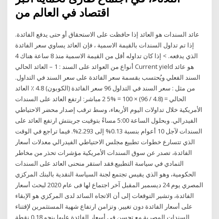
اقتصاد في العالم من
عائد السندات هو العائد إذا حافظت على الاستحقاق أو حتى يدفع الفائدة.
إذا تم تداول السندات بالقيمة الاسمية ، فإن العائد يساوي سعر الفائدة
الذي يدفعه. > إذا كان تداوله أقل من القيمة الاسمية منذ 8 ساعة هناك 4
أنواع من العوائد على السند : 1 – العائد الحالي Current yield هو عائد
السند الفعلي ويُحتسب بقسمة سعر الفائدة على سعر السند في التداول.
من مثل : سعر السند في التداول 96 سعر الفائدة (الكوبون) 4.8 ٪ العائد
الحالي = (4.8 / 96) × 100 = %5 2 مباشر: ارتفع العائد على السندات
الأمريكية خلال تداولات اليوم الأربعاء، وسط ترقب إصدار محضر الاحتياطي
الفيدرالي. وبحلول الساعة 5:00 مساءً بتوقيت جرينتش ارتفع العائد على
السندات لآجل 10 أعوام بنسبة 0.13% إلى 2.293%. فيما تراجع في الوقت
الذي تتسارع خطوات تطبيع مجلس الاحتياطي الفيدرالي معدلات أسعار
الفائدة، تصدر عن سوق السندات الأمريكية مؤشرات تحذر من مخاطر
التمادي في سياسة التطبيع.فقد استقر منحنى العائد على السندات
الحكومية، وهو الذي يقيس تجتمع لجنة السياسة النقدية بالبنك المركزي
المصري يوم 24 ديسمبر المقبل آخر اجتماع لها فى عام 2020 لبحث أسعار
الفائدة، وتشير التوقعات إلى أن الاتجاه السائد لدى المركزي هو الإبقاء
على أسعار الفائدة دون تغيير. وتزامن ارتفاع شهية المستثمرين لإقتناء
السندات المصرية مع تحسن فى أسعار الفائدة عليها بنحو 0.18 نقطة