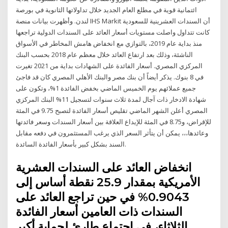
ائتمانية قوية في مطلع العام الجديد خلال تداولاتها الثانوية في بورصة
لندن. وأظهرت بيانات منصة IHS Markit أن السندات العشرينية للسعودية
كانت تتداول واصلت مستويات أسعار العائد على السندات الدولية تراجعها
منذ بداية عام 2019، بالتوازي مع انخفاض هامش المخاطر في الأسواق
الناشئة، وذلك بعد ارتفاع العائد خلال معظم عام 2018 بحسب البنك
المركزي المصري. أسعار الفائدة على الشهادات بداية من 2021 تغيرت
في 8 بنوك. يذكر أيضاً أن بنك مصر والبنك الأهلي المصري كان قد فاجئ
جميع عملائهم يوم الخميس الماضي بخفض الفائدة 1%، وتكون على
شهادة الادخار ذات آجال لمدة ثلاث سنوات لتسجيل 11% البنك المركزي
المصري أعلن الشهر الماضي تقليص أسعار الفائدة لتصبح 9.75 في المئة
للإقراض، و8.75 في المئة للإيداع العلاقة بين أسعار السندات وسعر فائدتها
وعائدها،،، يمكن أن يتأثر السعر الذي يرغب المستثمرون في دفعه مقابل
السند بشكل كبير بأسعار الفائدة السائدة.
انخفاض العائد على السندات العشرية
الأمريكية بمقدار 25.9 نقطة أساس إلى
0.9043% في حين تراجع العائد على
السندات ذات العامين أسعار الفائدة
الثلاثاء، في اجتماع طارئ لحماية أكبر