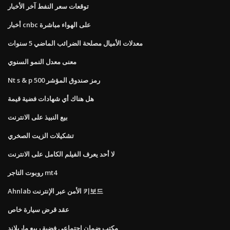
توقعات سعر النفط آخر الأخبار
أخبار cnbc على الهواء مباشرة
معدلات الأميال مصلحة الضرائب الماضي 5 سنوات
معنى معدل النمو السنوي
Nt s & p 500 رمز صندوق المؤشر
هل هناك أي شهادات فضية قيمة
بيع النبيذ على الانترنت
تشكيلات الزيت الصخري
لا أحد يعرف الفيلم الكامل على الانترنت
روبوت التاجر mt4
Ahnlab الأمن عبر الإنترنت 키보드
عقد قرض سيارة خاص
مكتب ضمان اجتماعي فضية ربيع ماريلاند