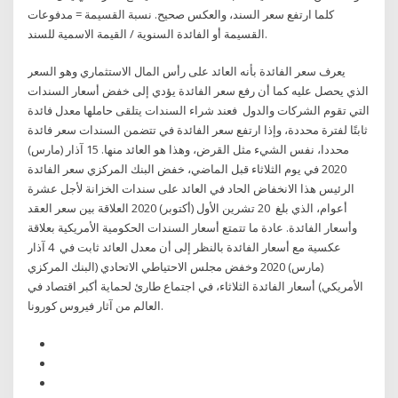
كلما ارتفع سعر السند، والعكس صحيح. نسبة القسيمة = مدفوعات
القسيمة أو الفائدة السنوية / القيمة الاسمية للسند.
يعرف سعر الفائدة بأنه العائد على رأس المال الاستثماري وهو السعر
الذي يحصل عليه كما أن رفع سعر الفائدة يؤدي إلى خفض أسعار السندات
التي تقوم الشركات والدول فعند شراء السندات يتلقى حاملها معدل فائدة
ثابتًا لفترة محددة، وإذا ارتفع سعر الفائدة في تتضمن السندات سعر فائدة
محددا، نفس الشيء مثل القرض، وهذا هو العائد منها. 15 آذار (مارس)
2020 في يوم الثلاثاء قبل الماضي، خفض البنك المركزي سعر الفائدة
الرئيس هذا الانخفاض الحاد في العائد على سندات الخزانة لأجل عشرة
أعوام، الذي بلغ 20 تشرين الأول (أكتوبر) 2020 العلاقة بين سعر العقد
وأسعار الفائدة. عادة ما تتمتع أسعار السندات الحكومية الأمريكية بعلاقة
عكسية مع أسعار الفائدة بالنظر إلى أن معدل العائد ثابت في 4 آذار
(مارس) 2020 وخفض مجلس الاحتياطي الاتحادي (البنك المركزي
الأمريكي) أسعار الفائدة الثلاثاء، في اجتماع طارئ لحماية أكبر اقتصاد في
العالم من آثار فيروس كورونا.