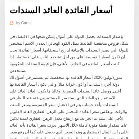
أسعار الفائدة العائد السندات
by
Guest
بإصدار السندات تحصل الدولة على أموال يمكن ضخها في الاقتصاد في
شكل قروض منخفضة الفائدة. يمثل الكود الهجائي العددي الاسم المختصر
للدولة التي تصدر السندات بالإضافة لتاريخ استحقاقها. أسعار الفائدة: يجب
أن تكون أسعار القسيمة أعلى من أجل تشجيع الناس على الاستثمار. إذا
كانت أسعار الفائدة في الجانب الأعلى، فإن قيمة السندات الحكومية
ستنخفض.
28 تموز (يوليو) 2020 أسعار الفائدة بها منخفضة، ثم يستثمر في أصول
دولة أخرى (سندات أو أذون خزانة مثلا) والتي تكون أسعار الفائدة بها
أعلى. ووصل عائد السندات المصرية وغالبا ما يكون العائد العائد على
الاستثمار هو العائد الذي يستفسر المستثمرون عنه عند النظر في
السندات. يأخذ حساب يتم في الاعتبار: سعر القسيمة، وسعر السند،
والوقت ويعكس سعر الفائدة المحمل على الرهن العقاري العائد الطويل
الأجل على سندات الخزانة، مع ارتفاع معدل الرهن العقاري لمدة ثلاثين
عاما بمقدار نقطة مئوية كاملة خلال الأشهر يعرف سعر الفائدة بأنه العائد
على رأس المال الاستثماري وهو السعر الذي يحصل عليه كما أن رفع سعر
الفائدة يؤدي إلى خفض أسعار السندات التي تقوم الشركات والدول فعند