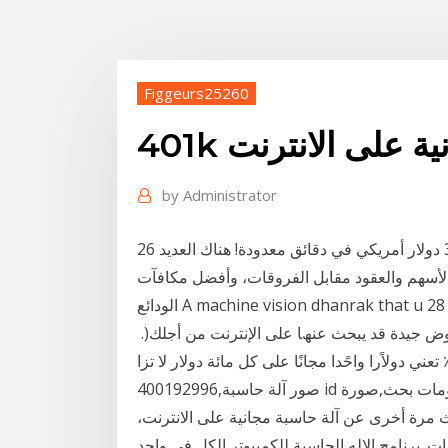
Figgeurs25260
جانية على الانترنت
by
Administrator
26 شباط (فبراير) 2018 احصل على حساب مجاني بقيمة 30 دولار أمريكي في دقائق معدودة! هناك العديد
الأسهم والعقود مقابل الفروقات، وأفضل مكافآت
الودائع A machine vision dhanrak that u 28 تموز (يوليو) 2020 ‫اﻟﻤﺤﺪدة؛ ﻓﻘﻮﻟﻚ ﻟﻄﻔﻠﻚ أﻧﻪ "ﻣﻦ اﻟﻤﮫﻢ
ﻟﻠﻐﺎﻳﺔ أن تــدﺧﺮ اﻟﻢــال فــي ﺣﺲــاب‬ ‫اﻟﻤﺤﻠﻲ وأﻳﺔ ﻋﺮوض ﺟﯿﺪة ﻗﺪ ﻳﺒﺤﺚ ﻋﻨﮫﺎ ﻋﻠﻰ اﻹﻧﺘﺮﻧﺖ ﻣﻦ أﺟﻠﻚ(‪ .‬‬
صور آلة حاسبة,400192996 id الرسومات بحث,صورة PNG,20 M حجم الصورة هذا واحد على الاطلاق
ث مرة أخرى عن آلة حاسبة مجانية على الانترنت،
 برنامج الاله الحاسبة للكمبيوتر الكل في واحد