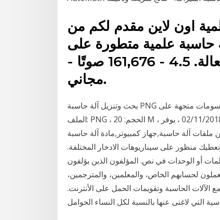
لمية اون لاين مقدم لكم من
لة حاسبة علمية متطورة على
الإنترنت، وسهلة الاستخدام وفعالة. 4.5 - ‏161,676 صوتًا -
‏مجاني.
بحث وتنزيل آلة حاسبة PNG رسومات متجهة على sa.lovepik.com ، رقم القالب: 400489292 ، تنسيق
الملف: PNG ، الحجم: 20 M ، وقت التحميل: 02/11/2018 ، يوفر Lovepik الملايين من صور PNG مجانية ،
 آلة حاسبة,جهاز كمبيوتر,مادة آلة حاسبة PNG متاحة آلة حاسبة جيدة للتقاعد عبر الإنترنت
طيك منظور على سيناريوهات الادخار المختلفة.
لمات أو الوحدات في نص. المؤلفون الذين يؤلفون
ن يعملون لحسابهم الخاص، والمعلمين، والمترجمين،
 الآلات الحاسبة وتقويمات الحمل على الأنترنت.