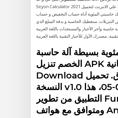
Sicyon Calculator 2021 فهي الة حاسبة علمية مجانية للكمبيوتر . اكبر موقع عربي علي الانترنت لتحميل
ك حاسبتي المئوية أداة حساب التخفيض و حساب
لتنزيلات. ستعطيك الحاسبة و بدقة المبلغ الذي
حاسبة وآخر الأخبار والمستجدات باللغة العربية
قنية، مصدرك الأول للأخبار التقنية باللغة العربية
مئوية بسيطة آلة حاسبة
الخصم تنزيل APK النسخة المجانية Free
Download للاندرويد في تطبيقات تسوق. تحميل
النسخة v1.0 المحدثة بتاريخ 2019-07-05، هذا
التطبيق من تطوير Fun Stuff Dev Apps