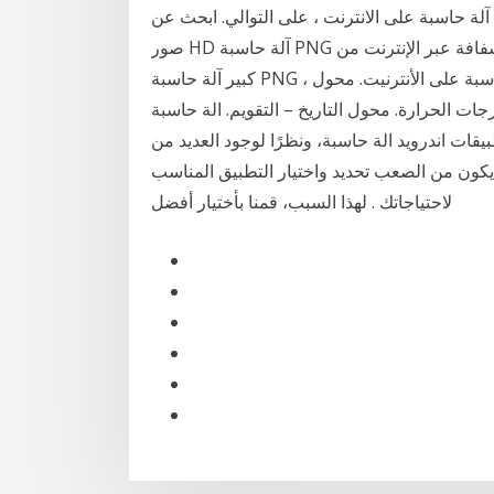
صين، والهند ، والتي توفر 99%، و1%، و1% من آلة حاسبة على الانترنت ، على التوالي. ابحث عن
صور HD آلة حاسبة PNG وقم بتنزيلها مجانًا مع خلفية شفافة عبر الإنترنت من lovepik.com. في معرض
كبير آلة حاسبة PNG ، يمكن استخدام جميع الملفات لأغراض تجارية. آلات حاسبة على الأنترنيت. محول
ات الحرارة. محول التاريخ – التقويم. الة حاسبة
ت اندرويد الة حاسبة، ونظرًا لوجود العديد من
يكون من الصعب تحديد واختيار التطبيق المناسب
لاحتياجاتك . لهذا السبب، قمنا بأختيار أفضل