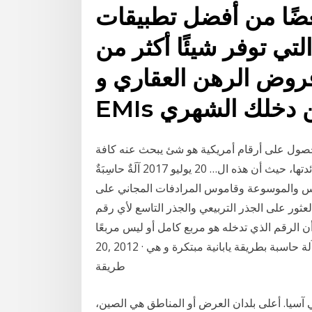
عضًا من أفضل تطبيقات
تي توفر شيئًا أكثر من
قروض الرهن العقاري و
الحصول على أرقام أمريكية هو شئ يبحث عنه كافة
مستخدمي الإنترنت تقريبًا وذلك لأهمية هذه الأرقام وفائدتها، حيث أن هذه ال… 20 يوليو 2017 آلَةٌ حاسِبَةٌ
القاموس والموسوعة وقاموس المرادفات المجاني على
عثور على الجذر التربيعي والجذر التاسع لأي رقم
 الرقم الذي تدخله هو مربع كامل أو ليس مربعًا Nov
20, 2012 · تعلم كيف تقوم بضرب الارقام الكبيرة بدون استخدام آلة حاسبة بطريقة يابانية مبتكرة و هي
طريقة
دين في آسيا. أعلى بلدان العرض أو المناطق هي الصين،