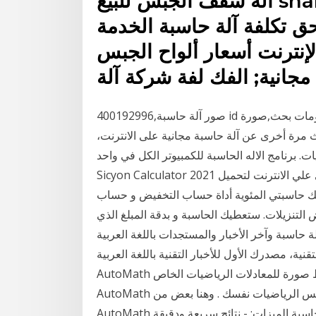
آلة سقف الجبس للبيع snakear. سطح آلة طحن في الهند
ق تكلفة آلة حاسبة الخدمة
ترنت أسعار ألواح الجبس arabicalibaba. لفة
مجانية; الفك لفة شركة آلة
صور آلة حاسبة,400192996 id الرسومات بحث,صورة PNG,20 M حجم الصورة هذا واحد على الاطلاق
ث مرة أخرى عن آلة حاسبة مجانية على الانترنت،
 برنامج الاله الحاسبة للكمبيوتر الكل في واحد
Sicyon Calculator 2021 فهي الة حاسبة علمية مجانية للكمبيوتر . اكبر موقع عربي علي الانترنت لتحميل
ك حاسبتي المئوية أداة حساب التخفيض و حساب
لتنزيلات. ستعطيك الحاسبة و بدقة المبلغ الذي
حاسبة وآخر الأخبار والمستجدات باللغة العربية
قنية، مصدرك الأول للأخبار التقنية باللغة العربية
AutoMath يسمح لك حل أسئلة الرياضيات ببساطة عن طريق التقاط صورة للمعادلات الرياضيات الخاص
AutoMath هو وسيلة رائعة للتحقق العمل والدراسة أو حتى لتدريس الرياضيات نفسك . وهنا بعض من
صورة حاسبة الميزات: - نتائج سريعة ودقيقة