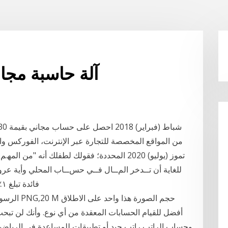
401k آلة حاسبة م
من المواقع المخصصة للتجارة عبر الإنترنت، الفوركس و
‫ﻓﺎﺋﺪة ﺗﺒﻠﻎ ‪ ٪١‬ﺗﻌﻨﻲ دوﻻًرا واﺣًﺪا ﻣﺠﺎﻧًﺎ ﻋﻠﻰ ﻛﻞ ﻣﺎﺋﺔ دوﻻر ﻻ ﺗﺰا
أفضل للقيام الحسابات المعقدة من أي نوع. وأنك لن تبح
وحساب الراتب راتب جيد أو تطبيقات للمساعدة في الرياضيات.