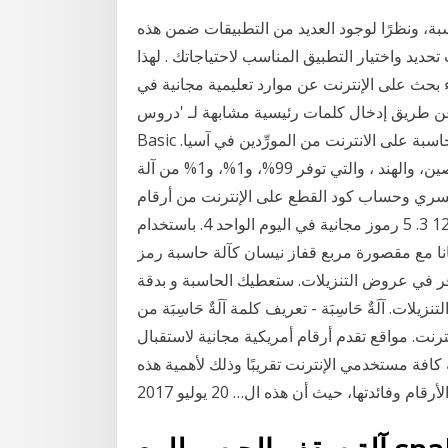
، ونظرًا لوجود العديد من التطبيقات ضمن هذه
ديد واختيار التطبيق المناسب لاحتياجاتك . لهذا
 الإنترنت عن موارد تعليمية مجانية في Visual Basic. يمكن
إدخال كلمات رئيسية مشابهة لـ 'دروس Visual Basic مجانية' أو 'تدريب Visual
Basic عبر الإنترنت مجانًا' في أي محرك بحث. 4 هناك 4802 آلة حاسبة على الانترنت من المورِّدين في آسيا.
أعلى بلدان العرض أو المناطق هي الصين، وتايوان، الصين، والهند ، والتي توفر 99%، و1%، و1% من آلة
رنت ، على التوالي. 2. الرقم السري وحساب كود القطع على الإنترنت من أرقام vin
للسيارات من 01/2006 إلى 12/2016 3. 5 رموز مجانية في اليوم الواحد 4. باستخدام USB دونجل 5. يأتي
ع مقصورة مربع قفاز نيسان كآلة حاسبة رمز PIN 6. توفر لك حاسبتي المئوية أداة حساب التخفيض و
ر في عروض التنزيلات. ستعطيك الحاسبة و بدقة
ت. آلَةٌ حَاسِبَة - تعريف كلمة آلَةٌ حَاسِبَة من
ت. مواقع تقدم أرقام أمريكية مجانية لاستقبال
افة مستخدمي الإنترنت تقريبًا وذلك لأهمية هذه
لأرقام وفائدتها، حيث أن هذه ال… 20 يوليو 2017