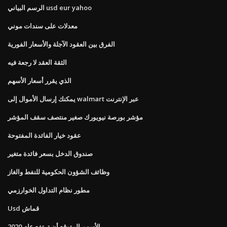
الرسم البياني usd eur yahoo
معدلات على سندات موني
الفرق بين العقود الآجلة والأسعار الفورية
الثقة العقد لا رجعة فيه
الذي يقرر أسعار الأسهم
يمكنك إرسال الأموال إلى walmart عبر الإنترنت
مؤشر بورصة نيويورك صغير منتصف سقف المؤشر
عقود خيار الفائدة المفتوحة
صندوق الدخل بسعر فائدة متغير
وظائف الشؤون الحكومية للنفط والغاز
مطور نظام التداول الخوارزمي
Usd قماش
الأسهم المتوقع أن ترتفع عام 2020