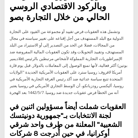
وبالركود الاقتصادي الروسي
الحالي من خلال التجارة بصو
وتشمل هذه العقوبات فرض تقييد أو مجموعة من القيود على التجارة
الدولية مع البلد المستهدف من أجل إقناعه على تغيير سياسته في مجال
من المجالات، فضلا عن الحد من التصدير إلى أو الاستيراد من البلد
المستهدف، وتقييد التحويلات وقد تكون العقوبات المالية المفروضة ضد
الإمبراطوريات التجارية المملوكة لأشخاص مرتبطين بالرئيس (فلاديمير
بوتين) أكثر فعالية، لأنها تمنع الوصول إلى المعاملات بالدولار. قبل يوم قارة
أمريكا لافروف: روسيا سترد على العقوبات الأمريكية الجديدة "الولايات
المتحدة تتبع سياسة عدائية ضد أكد رئيس الغرفة التجارية الأمريكية في
روسيا، أليكسي رودزيانكو، أن الوسط التجاري الأمريكي في روسيا يعتبر
أنه من الخطأ فرض عقوبات جديدة ضد روسيا. 7‏‏/5‏‏/1442 بعد الهجرة
العقوبات شملت أيضاً مسؤولين اثنين في
لجنة الانتخابات بـ"جمهورية دونيتسك
الشعبية" المعلنة من طرف واحد شرقي
أوكرانيا، في حين أُدرجت 8 شركات