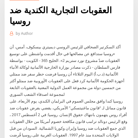
العقوبات التجارية الكندية ضد
روسيا
by
Author
أكد السكرتير الصحافي للرئيس الروسي ديميتري بيسكوف، أمس، أن
«روسيا ستدافع عن مصالحها في حال أقدمت واشنطن على توسيع
العقوبات ضدّ مشروع نورد ستريم 2». الخليج 365 - الكويت - بواسطة
فارس السلطان - ذكرت مصادر بوزارة الخارجية الألمانية لوكالة الأنباء
الألمانية (د.ب.أ) اليوم الثلاثاء أن روسيا فرضت حظر سفر ضد ممثلي
أجهزة الحكومة الألمانية كرد فعل على العقوبات الأوروبية ضد ممثلو أكثر
من خمسين دولة من مجموعة العمل الدولية المعنية بالعقوبات التابعة
لمجموعة اصدقاء الشعب السوري
روسيا كندا وافق مجلس العموم في البرلمان الكندي، يوم الأربعاء، على
قانون مماثل لـ “قانون ماغنيتسكي” الأمريكي، يقضي بفرض عقوبات ضد
أفراد روس يتهمون بانتهاك حقوق الإنسان. روسيا: في 2 أغسطس 2017 ،
وقع الرئيس دونالد ترامب قانون مكافحة خصوم أمريكا من خلال العقوبات
الذي جمع العقوبات ضد روسيا وإيران وكوريا الشمالية. السودان من قبل
الولايات المتحدة منذ عام 1997. العقوبات الغربية على روسيا فُرضت