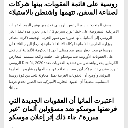
روسية على قائمة العقوبات، بينها شركات
لصناعة السفن، تتهمها واشنطن بالاستيلاء
وصف المتحدث باسم الرئيس الروسي فلاديمير بوتين اليوم العقوبات
الأمريكية المفروضة على خط "نورد ستريم 2 "، الذي يجري مده لنقل الغاز
الروسي إلى ألمانيا، بأنها صورة من صور الحرب الهجينة. ذكرت مصادر
بوزارة الخارجية الألمانية لوكالة الأنباء الألمانية (د.ب.أ) اليوم الثلاثاء أن
روسيا فرضت حظر سفر ضد ممثلي أجهزة الحكومة الألمانية كرد فعل
على العقوبات الأوروبية ضد موسكو على خلفية واقعة تسميم المعارض
الروسي Dec 04, 2020 · الكرملين يحذر واشنطن من تشديد العقوبات ضد
"نورد ستريم 2"، ويؤكد أن روسيا ستدافع عن مصالحها ومشاريعها التجارية
الدولية. وأوضح أن العقوبات الغربية تمثل محاولة للحد من قوة روسيا
المتنامية، مضيفاً أن القيود التجارية الأميركية ضد الصين تخدم غرضا
مماثلًا.
اعتبرت ألمانيا أن العقوبات الجديدة التي
فرضتها موسكو ضد مسؤولين ألمان "غير
مبررة"، جاء ذلك إثر إعلان موسكو