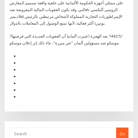
على ممثلي أجهزة الحكومة الألمانية على خلفية واقعة تسميم المعارض
الروسي أليكسي نافالني. وقد تكون العقوبات المالية المفروضة ضد
الإمبراطوريات التجارية المملوكة لأشخاص مرتبطين بالرئيس (فلاديمير
بوتين) أكثر فعالية، لأنها تمنع الوصول إلى المعاملات بالدولار.
7‏‏/5‏‏/1442 بعد الهجرة اعتبرت ألمانيا أن العقوبات الجديدة التي فرضتها
موسكو ضد مسؤولين ألمان "غير مبررة"، جاء ذلك إثر إعلان موسكو
Go