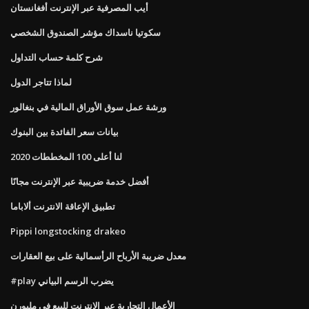
أيب المصرفية عبر الإنترنت أفغانستان
سكوتيا ناسداك مؤشر الصندوق الشخصي
شرح كلمة حساب التداول
لماذا تتاجر الدول
ورشة عمل سوق الأوراق المالية في بنغالور
بيانات سعر الفائدة بين البنوك
لنا أعلى 100 المخططات 2020
أفضل خدمة ضريبية عبر الإنترنت مجانًا
تطبيق الإعاقة الانترنت ألاباما
Pippi longstocking drakeo
معدل ضريبة الأرباح الرأسمالية على بيع العقارات
#play يضرب الرسم البياني
الأعمال التجارية عبر الإنترنت للبيع في ملبورن