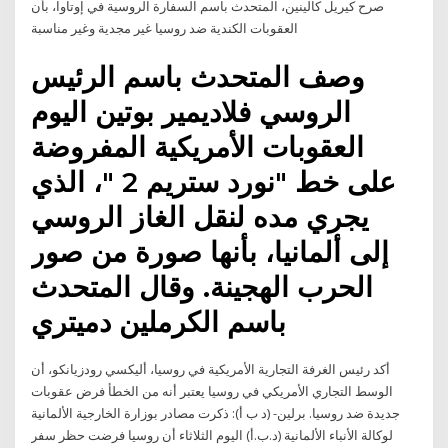
صرح كيريل كالينين، المتحدث باسم السفارة الروسية في إوتاوا، بأن
العقوبات الكندية ضد روسيا غير مجدية وغير مناسبة
وصف المتحدث باسم الرئيس
الروسي فلاديمير بوتين اليوم
العقوبات الأمريكية المفروضة
على خط "نورد ستريم 2 "، الذي
يجري مده لنقل الغاز الروسي
إلى ألمانيا، بأنها صورة من صور
الحرب الهجينة. وقال المتحدث
باسم الكرملين دميتري
أكد رئيس الغرفة التجارية الأمريكية في روسيا، أليكسي رودزيانكو، أن
الوسط التجاري الأمريكي في روسيا يعتبر أنه من الخطأ فرض عقوبات
جديدة ضد روسيا. برلين- (د ب أ): ذكرت مصادر بوزارة الخارجية الألمانية
لوكالة الأنباء الألمانية (د.ب.أ) اليوم الثلاثاء أن روسيا فرضت حظر سفر