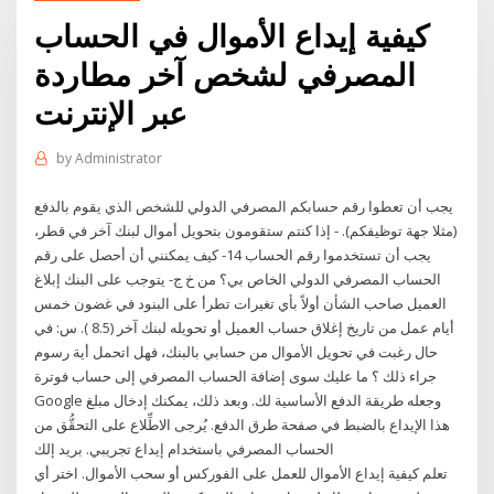
كيفية إيداع الأموال في الحساب
المصرفي لشخص آخر مطاردة
عبر الإنترنت
by
Administrator
يجب أن تعطوا رقم حسابكم المصرفي الدولي للشخص الذي يقوم بالدفع
(مثلا جهة توظيفكم). - إذا كنتم ستقومون بتحويل أموال لبنك آخر في قطر،
يجب أن تستخدموا رقم الحساب 14- كيف يمكنني أن أحصل على رقم
الحساب المصرفي الدولي الخاص بي؟ من خ ج- يتوجب على البنك إبلاغ
العميل صاحب الشأن أولاً بأي تغيرات تطرأ على البنود في غضون خمس
أيام عمل من تاريخ إغلاق حساب العميل أو تحويله لبنك آخر (8.5 ). س: في
حال رغبت في تحويل الأموال من حسابي بالبنك، فهل اتحمل أية رسوم
جراء ذلك ؟ ما عليك سوى إضافة الحساب المصرفي إلى حساب فوترة
Google وجعله طريقة الدفع الأساسية لك. وبعد ذلك، يمكنك إدخال مبلغ
هذا الإيداع بالضبط في صفحة طرق الدفع. يُرجى الاطِّلاع على التحقُّق من
الحساب المصرفي باستخدام إيداع تجريبي. بريد إلك
تعلم كيفية إيداع الأموال للعمل على الفوركس أو سحب الأموال. اختر أي