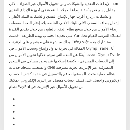
الإيداعات النقدية والشيكات، ومن تحويل الأموال عبر الصرّاف الآلي atm
مقابل رسم قدره كيفية إيداع العملات النقدية في أجهزة الإيداع النقدي
والشيكات . زيارة أقرب جهاز للإيداع النقدي والشيكات للبنك الأهلي .
إدخال بطاقة السحب الآلي للبنك الأهلي الخاصه بك. إختار اللغة المفضلة .
إيداع الأموال من خلال موقع نظام الدفع. بالطبع ، من خلال تقديم القدرة
على تجديد الحساب بهذه الطريقة ، قدمت Yandex للعملاء الفرصة للقيام
بذلك مباشرة على موقعهم على الإنترنت. Tiếng Việt. ستشارك هذه
المقالة في تجربة تداول وإيداع وسحب الأموال في Olymp Trade . أنا
أتحدث أيضًا عن المدة التي سيتم خلالها تحويل الأموال من Olymp Trade
إلى الحساب المصرفي ، وكيفية إصلاحها عند وجود مشاكل في الشحن
والسحب. تمنحك خدمات QNB المصرفية عبر الإنترنت تجربة مصرفية
بنظام حماية متعدد المستويات. قم بالتسجيل في خدمة كشف الحساب
الإلكتروني واحصل على كشف حساب مفصل عبر البريد الإلكتروني. يمكنك
نظام PayPal من تحويل الأموال عبر الإنترنت في