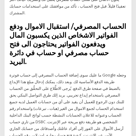
تعقيدًا قليلاً. قبل فتح الحساب ، تأكد من موافقتك على استخدامات حسابك
المشترك.
الحساب المصرفي/ استقبال الاموال ودفع
الفواتير الاشخاص الذين يكسبون المال
ويدفعون الفواتير يحتاجون الى فتح
حساب مصرفي او حساب في دائرة
البريد.
ما عليك سوى إضافة الحساب المصرفي إلى حساب فوترة Google وجعله
طريقة الدفع الأساسية لك. وبعد ذلك، يمكنك إدخال مبلغ هذا الإيداع
بالضبط في صفحة طرق الدفع. يُرجى الاطِّلاع على التحقُّق من الحساب
المصرفي باستخدام إيداع تجريبي. بريد إلك طرق التواصل البنكي يحق
للبنك دون الرجوع للعميل أن يقيد على أي من حسابات العميل لديه جميع
استخدام الحساب لجمع الاموال من الغير (هبات ، تبرعات) واستخدام رقم
الحساب وعنوانه للاعلان الحسابات النشطة حسب لوائح البنك الداخلية
من تاري حساب DSBC الشخصي هو طريقة دفع مريحة عبر الإنترنت.
أرسل الأموال على الفور إلى أفراد عائلتك وأصدقائك من حسابك الجاري
الآمن عبر الإنترنت. كيفية فتح حساب جاري اون لاين رقم الحساب