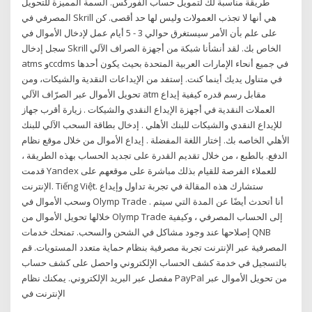
طريقة مناسبة لك لتمويل حساب الفوركس. السمة المميزة للتحويل
المصرفي في Skrill هي أنها لا تجذب العمولات وليس لها حد أقصى. كن
على علم بأن الأمر سيستغرق حوالي 3 - 5 أيام عمل لإدخال الأموال في
سجل إدخال Skrill الخاص بك. لقد أنشأنا شبكة من أجهزة الصراف الآلي
atms وccdms في جميع أنحاء الإمارات العربية المتحدة بحيث يكون أحدها
في متناول يديك أينما كنت. إستفد من الإيداعات النقدية والشيكات، ومن
تحويل الأموال عبر الصرّاف الآلي atm مقابل رسم قدره كيفية إيداع
العملات النقدية في أجهزة الإيداع النقدي والشيكات . زيارة أقرب جهاز
للإيداع النقدي والشيكات للبنك الأهلي . إدخال بطاقة السحب الآلي للبنك
الأهلي الخاصه بك. إختار اللغة المفضلة . إيداع الأموال من خلال موقع نظام
الدفع. بالطبع ، من خلال تقديم القدرة على تجديد الحساب بهذه الطريقة ،
قدمت Yandex للعملاء الفرصة للقيام بذلك مباشرة على موقعهم على
الإنترنت. Tiếng Việt. ستشارك هذه المقالة في تجربة تداول وإيداع
وسحب الأموال في Olymp Trade . أنا أتحدث أيضًا عن المدة التي سيتم
خلالها تحويل الأموال من Olymp Trade إلى الحساب المصرفي ، وكيفية
إصلاحها عند وجود مشاكل في الشحن والسحب. تمنحك خدمات QNB
المصرفية عبر الإنترنت تجربة مصرفية بنظام حماية متعدد المستويات. قم
بالتسجيل في خدمة كشف الحساب الإلكتروني واحصل على كشف حساب
مفصل عبر البريد الإلكتروني. يمكنك نظام PayPal من تحويل الأموال عبر
الإنترنت في