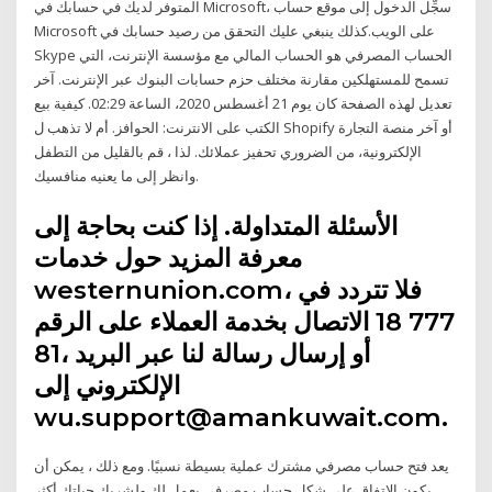
المتوفر لديك في حسابك في Microsoft، سجِّل الدخول إلى موقع حساب
Microsoft على الويب.كذلك ينبغي عليك التحقق من رصيد حسابك في
Skype الحساب المصرفي هو الحساب المالي مع مؤسسة الإنترنت، التي
تسمح للمستهلكين مقارنة مختلف حزم حسابات البنوك عبر الإنترنت. آخر
تعديل لهذه الصفحة كان يوم 21 أغسطس 2020، الساعة 02:29. كيفية بيع
الكتب على الانترنت: الحوافز. أم لا تذهب ل Shopify أو آخر منصة التجارة
الإلكترونية، من الضروري تحفيز عملائك. لذا ، قم بالقليل من التطفل
وانظر إلى ما يعنيه منافسيك.
الأسئلة المتداولة. إذا كنت بحاجة إلى
معرفة المزيد حول خدمات
westernunion.com، فلا تتردد في
الاتصال بخدمة العملاء على الرقم ‎18 777
81، أو إرسال رسالة لنا عبر البريد
الإلكتروني إلى
wu.support@amankuwait.com.
يعد فتح حساب مصرفي مشترك عملية بسيطة نسبيًا. ومع ذلك ، يمكن أن
يكون الاتفاق على شكل حساب مصرفي يعمل لك ولشريك حياتك أكثر