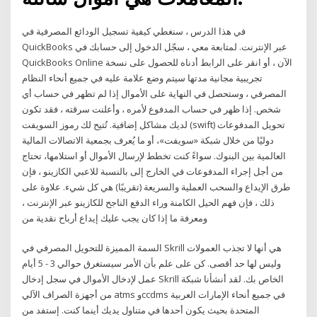
في هذا الدرس ، سنغطي كيفية تسجيل الودائع المصرفية في
QuickBooks عبر الإنترنت. لمتابعة معي ، سجّل الدخول إلى حسابك في
QuickBooks Online الآن ، أو انقر على الرابط أدناه للحصول على نسخة
تجريبية مجانية مدتها سيتم وضع علامة عليه في جميع أنحاء النظام
المصرفي ، وستحصل في النهاية على الأموال إذا لم تظهر في حساب أي
شخص. إذا ظهر في حساب المدفوع لأمره ، وأعلنت سرقته ، فقد تكون
لديك مشاكل إضافية. تُتيح لك رموز السويفت (swift) تحويل المدفوعات
دوليًا من خلال شبكة «سويفت»، أو ما يُعرف بجمعية الاتصالات المالية
العالمية بين البنوك. سواءً كنت تخطط لإرسال الأموال أو استلامها، تحتاج
من أجل إجراء المدفوعات في الخارج إلى بالنسبة للاعبي الكازينو ، فإن
طرق الإيداع والسحب العملية والسريعة (تقريبًا) هي كل شيء. علاوة على
ذلك ، فإن فهم الحيل الكامنة وراء الدفع الناجح للكازينو عبر الإنترنت ،
ومعرفة ما إذا كان يجب عليك إيداع أرباح نقدية من
السمة المميزة للتحويل المصرفي في Skrill هي أنها لا تجذب العمولات
وليس لها حد أقصى. كن على علم بأن الأمر سيستغرق حوالي 3 - 5 أيام
عمل لإدخال الأموال في سجل إدخال Skrill الخاص بك. لقد أنشأنا شبكة
من أجهزة الصراف الآلي atms وccdms في جميع أنحاء الإمارات العربية
المتحدة بحيث يكون أحدها في متناول يديك أينما كنت. إستفد من