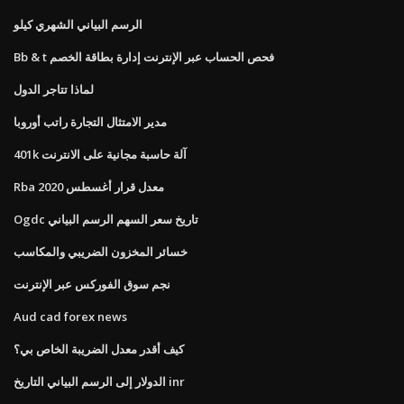
الرسم البياني الشهري كيلو
Bb & t فحص الحساب عبر الإنترنت إدارة بطاقة الخصم
لماذا تتاجر الدول
مدير الامتثال التجارة راتب أوروبا
401k آلة حاسبة مجانية على الانترنت
Rba معدل قرار أغسطس 2020
Ogdc تاريخ سعر السهم الرسم البياني
خسائر المخزون الضريبي والمكاسب
نجم سوق الفوركس عبر الإنترنت
Aud cad forex news
كيف أقدر معدل الضريبة الخاص بي؟
الدولار إلى الرسم البياني التاريخ inr