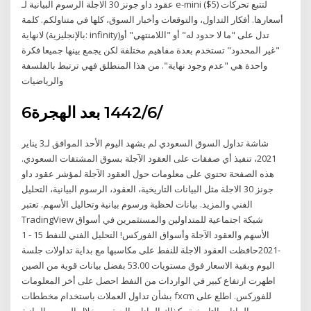
الرسوم البيانية لـ ‎عقود داو جونز 30 الاجلة e-mini ($5)‎ لتتبع تحركات
أسعارها. أفكار التداول، والتوقعات وأخبار السوق، كلها في متناولكم. كلمة
لانهاية (بالإنجليزية: infinity)‏ تدل على "ما لا حدود له" أو "اللامنتهي" أو
"غير المحدود" تستخدم بعدة مفاهيم مختلفة لكن يجمع بينها جميعا فكرة
واحدة هي "عدم وجود نهاية". من هذا المنطلق فهي ترتبط بالفلسفة
والرياضيات
6‏‏/6‏‏/1442 بعد الهجرة
شاشة تداول السوق السعودي لم يشهد اليوم الأحد الموافق لـ3 يناير
2021، تنفيذ أي صفقات على العقود الآجلة بسوق المشتقات السعودي.
هذه الصفحة تحتوي على معلومات حول العقود الآجلة لمؤشر عقود داو
جونز 30 الاجلة مثل البيانات التاريخية، العقود، الرسوم البيانية، التحليل
الفني والمزيد. بيانات لحظية ورسوم بيانية وتحاليل الأسهم. تعتبر
TradingView شبكة اجتماعية للمتداولين والمستثمرين في أسواق
الأسهم والعقود الآجلة وأسواق الفوركس! التحليل الفني للنفط 15 - 1
-2021حافظت العقود الاجلة للنفط على مكاسبها مع بداية تداولات جلسة
اليوم وبقية الاسعار فوق مستويات 53.00 بفضل بيانات قوية من الصين
اظهرت ارتفاع كبير في الواردات من النفط احصل على أخر المعلومات
بشأن تداول العملات باستخدام مخططات fxcm للفوركس. اطلع على
البيانات التاريخية وكذلك البيانات الحية من خلال الرسوم البيانية