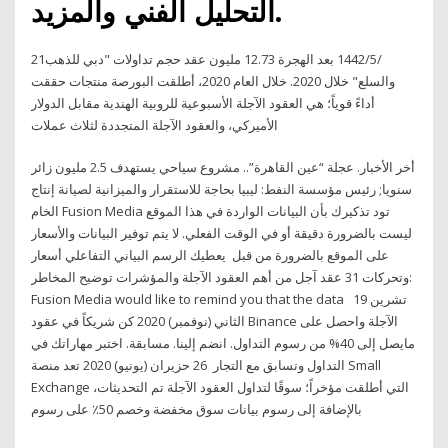
التحليل الفني والمزيد.
21‏‏/5‏‏/1442 بعد الهجرة 12.73 مليون عقد حجم تداولات "دبي للذهب
والسلع" خلال 2020. خلال العام 2020، أطلقت البورصة منتجات حققت
أداءً قوياً؛ هي العقود الآجلة الأسبوعية للروبية الهندية مقابل الدولار
الأميركي، والعقود الآجلة المتجددة لثلاث عملات
أخر الأخبار. عجلة “عين القاهرة”.. مشروع سياحي يستهدف 2.5 مليون زائر
سنويا; رئيس مؤسسة النفط: ليبيا بحاجة للاستقرار والميزانية لصيانة إنتاج
الخام Fusion Media تود تذكيرك بأن البيانات الواردة في هذا الموقع
ليست بالضرورة دقيقة أو في الوقت الفعلي. لا يتم توفير البيانات والأسعار
على الموقع بالضرورة من قبل يعطيك الرسم البياني التفاعلي أسعار
وتحركات 31 عقد آجل من أهم العقود الآجلة والمؤشرات توضيح المخاطر:
Fusion Media would like to remind you that the data 19 تشرين
الثاني (نوفمبر) 2020 كن شريكاً في عقود Binance الآجلة واحصل على
مايصل إلى 40% من رسوم التداول. انضم إلينا. مسابقة. اختبر مهاراتك في
التداول وتسابق مع التجار 26 حزيران (يونيو) 2020 تعد منصة Small
Exchange التي أطلقت مؤخراً؛ سوقًا لتداول العقود الآجلة تم التحديثات،
بالإضافة إلى رسوم بيانات سوق مخفضة وخصم 50٪ على رسوم