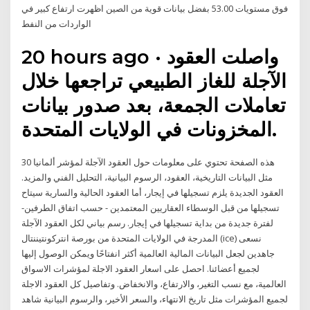
فوق مستويات 53.00 بفضل بيانات قوية من الصين اظهرت ارتفاع كبير في
الواردات من النفط
20 hours ago · واصلت العقود
الآجلة للغاز الطبيعي تراجعها خلال
تعاملات الجمعة، بعد صدور بيانات
المخزونات في الولايات المتحدة.
هذه الصفحة تحتوي على معلومات حول العقود الآجلة لمؤشر ألمانيا 30
مثل البيانات التاريخية، العقود، الرسوم البيانية، التحليل الفني والمزيد.
العقود الجديدة يلزم تسجيلها في إيجار، أما العقود الحالية والسارية سيتاح
تسجيلها من قبل الوسطاء العقاريين المعتمدين - حسب اتفاق الطرفين-
لفترة جديدة من بداية تسجيلها في إيجار. رسم بياني لكل العقود الآجلة
المدرجة في الولايات المتحدة من بورصة انتركونتيننتال (ice) نسعى
جاهدين لجعل البيانات المالية العالمية أكثر انفتاحًا ويمكن الوصول إليها
لجميع أعضائنا. احصل على اسعار العقود الاجلة لمؤشرات الاسواق
العالمية، مع نسب التغير، والارتفاع، والانخفاض. وتفاصيل كل العقود الاجلة
لجميع المؤشرات مثل تاريخ الانتهاء، والسعر الأخير، والرسوم البيانية شاهد