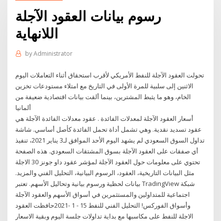
رسوم بيانات العقود الآجلة
اللانهاية
by
Administrator
تحولت العقود الآجلة للنفط الأمريكي لأقرب استحقاق أثناء التعاملات اليوم
الاثنين إلى سلبية للمرة الأولى في التاريخ مع امتلاء مستودعات تخزين
الخام، وهو ما يثبط المشترين، بينما ألقت بيانات اقتصادية ضعيفة من
ألمانيا
أسعار العقود الآجلة لمعدلات الفائدة . عقود معدلات الفائدة الآجلة هي
عقود تسديد نقدية. وهي تشمل أداة تحمل الفائدة كأصل أساسي. شاشة
تداول السوق السعودي لم يشهد اليوم الأحد الموافق لـ3 يناير 2021، تنفيذ
أي صفقات على العقود الآجلة بسوق المشتقات السعودي. هذه الصفحة
تحتوي على معلومات حول العقود الآجلة لمؤشر عقود داو جونز 30 الاجلة
مثل البيانات التاريخية، العقود، الرسوم البيانية، التحليل الفني والمزيد.
بيانات لحظية ورسوم بيانية وتحاليل الأسهم. تعتبر TradingView شبكة
اجتماعية للمتداولين والمستثمرين في أسواق الأسهم والعقود الآجلة
وأسواق الفوركس! التحليل الفني للنفط 15 - 1 -2021حافظت العقود
الاجلة للنفط على مكاسبها مع بداية تداولات جلسة اليوم وبقية الاسعار