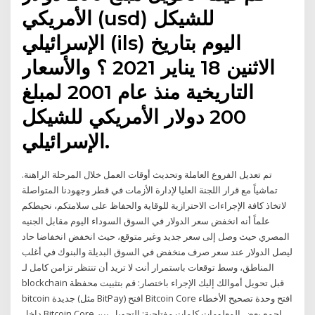
الأمريكي (usd) للشيكل
الإسرائيلي (ils) اليوم بتاريخ
الاثنين 18 يناير 2021 ؟ والأسعار
التاريخية منذ عام 2001 لمبلغ
200 دولار الأمريكي للشيكل
الإسرائيلي.
تم تعديل الفروع العاملة وتحديث أوقات العمل خلال المرحلة الراهنة.
تماشياً مع قرار اللجنة العليا لإدارة الأزمات في قطر وجهودنا المتواصلة
لاتخاذ كافة الإجراءات الاحترازية للوقاية والحفاظ على سلامتكم، نحيطكم
علماً أنه انخفض سعر الدولار في السوق السوداء اليوم مقابل الجنيه
المصري حيث وصل إلى سعر جديد وغير متوقع، حيث انخفض انخفاضا حاد
ليصل الدولار عند سعر صرف منخفض في السوق البديلة والبنوك في أغلب
المناطق، وسط توقعات باستمرار أنت لا تريد أن تنتظر تزامن كامل لـ
blockchain قبل تحويل أموالك إليك الإجراء باختصار: قم بتثبيت محفظة
bitcoin جديدة (مثل BitPay) افتح Bitcoin Core افتح وحدة تصحيح الأخطاء
داخل Bitcoin Core اجمع بعض المعلومات كلمات مفتاحية: التحويل بين