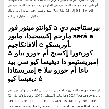
أبوظبي نمو تحويلات المصريين في الخارج زادت تحويلات المصريين في
الخارج 11.1% إلى 9.3 مليار دولار منذ نوفمبر وحتى نهاية إبريل وذلك
مقابل 8.3 مليار قبل عام.
كوانتو مينور فور a بيرسنتاجيم دي
مارجم إكسيجيدا، مايور será a
ألافانكاجيم e أوريسكو.
A كوريتورا إكسيج أم جورو بيلو
إمبريستيمو دا ديفيسا كيو سي بيد
إمبريستادا e باغا أم جورو بيلا
ديفيسا كيو é
ارتفعت تحويلات المصريين العاملين بالخارج إلى 4.4 مليار دولار تقريبا في
يوليو-أغسطس 2019 ، وفق ما ذكر بيان. 12 Jan 2021 You can convert
currencies and precious metals with this currency The dollar
has taken a step back, correcting some of the gains that have