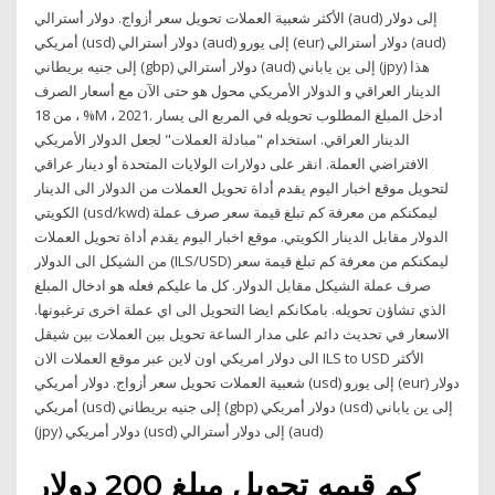
الأكثر شعبية العملات تحويل سعر أزواج. دولار أسترالي (aud) إلى دولار
أمريكي (usd) دولار أسترالي (aud) إلى يورو (eur) دولار أسترالي (aud)
إلى جنيه بريطاني (gbp) دولار أسترالي (aud) إلى ين ياباني (jpy) هذا
الدينار العراقي و الدولار الأمريكي محول هو حتى الآن مع أسعار الصرف
من 18 ، %M ، 2021. أدخل المبلغ المطلوب تحويله في المربع الى يسار
الدينار العراقي. استخدام "مبادلة العملات" لجعل الدولار الأمريكي
الافتراضي العملة. انقر على دولارات الولايات المتحدة أو دينار عراقي
لتحويل موقع اخبار اليوم يقدم أداة تحويل العملات من الدولار الى الدينار
الكويتي (usd/kwd) ليمكنكم من معرفة كم تبلغ قيمة سعر صرف عملة
الدولار مقابل الدينار الكويتي. موقع اخبار اليوم يقدم أداة تحويل العملات
من الشيكل الى الدولار (ILS/USD) ليمكنكم من معرفة كم تبلغ قيمة سعر
صرف عملة الشيكل مقابل الدولار. كل ما عليكم فعله هو ادخال المبلغ
الذي تشاؤن تحويله. بامكانكم ايضا التحويل الى اي عملة اخرى ترغبونها.
الاسعار في تحديث دائم على مدار الساعة تحويل بين العملات بين شيقل
الى دولار امريكي اون لاين عبر موقع العملات الان ILS to USD الأكثر
شعبية العملات تحويل سعر أزواج. دولار أمريكي (usd) إلى يورو (eur) دولار
أمريكي (usd) إلى جنيه بريطاني (gbp) دولار أمريكي (usd) إلى ين ياباني
(jpy) دولار أمريكي (usd) إلى دولار أسترالي (aud)
كم قيمه تحويل مبلغ 200 دولار