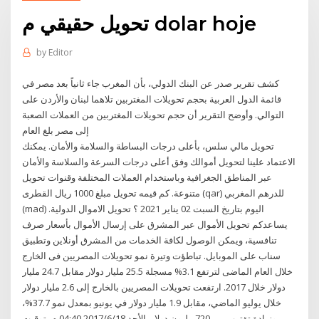
تحويل حقيقي م dolar hoje
by
Editor
كشف تقرير صدر عن البنك الدولي، بأن المغرب جاء ثانياً بعد مصر في
قائمة الدول العربية بحجم تحويلات المغتربين تلاهما لبنان والأردن على
التوالي. وأوضح التقرير أن حجم تحويلات المغتربين من العملات الصعبة
إلى مصر بلغ العام
تحويل مالي سلس، بأعلى درجات البساطة والسلامة والأمان. يمكنك
الاعتماد علينا لتحويل أموالك وفق أعلى درجات السرعة والسلاسة والأمان
عبر المناطق الجغرافية وباستخدام العملات المختلفة وقنوات تحويل
متنوعة. كم قيمه تحويل مبلغ 1000 ريال القطرى (qar) للدرهم المغربي
(mad) اليوم بتاريخ السبت 02 يناير 2021 ؟ تحويل الاموال الدولية.
يساعدكم تحويل الأموال عبر المشرق على إرسال الأموال بأسعار صرف
تنافسية، ويمكن الوصول لكافة الخدمات من المشرق أونلاين وتطبيق
سناب على الموبايل. تباطؤت وتيرة نمو تحويلات المصريين فى الخارج
خلال العام الماضى لترتفع 3.1% مسجلة 25.5 مليار دولار مقابل 24.7 مليار
دولار خلال 2017. ارتفعت تحويلات المصريين بالخارج إلى 2.6 مليار دولار
خلال يوليو الماضي، مقابل 1.9 مليار دولار في يونيو بمعدل نمو 37.7%،
وزيادة تقترب من 720 مليون دولار. الأحد 2017/6/18 04:40 م بتوقيت