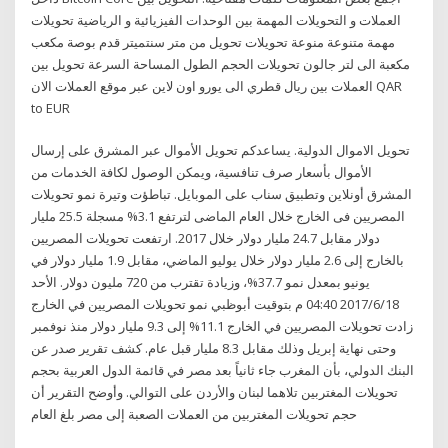
العملات و التحويلات المهمة بين الوحدات الفيزيائية و الرياضية تحويلات
مهمة متنوعة منوعة تحويلات تحويل من متر سنتميتر قدم بوصة مكعب
مكعبة الى لتر جالون تحويلات الحجم الطول المساحة السرعة تحويل بين
العملات بين ريال قطري الى يورو اون لاين عبر موقع العملات الان QAR
to EUR
تحويل الاموال الدولية. يساعدكم تحويل الأموال عبر المشرق على إرسال
الأموال بأسعار صرف تنافسية، ويمكن الوصول لكافة الخدمات من
المشرق أونلاين وتطبيق سناب على الموبايل. تباطؤت وتيرة نمو تحويلات
المصريين فى الخارج خلال العام الماضى لترتفع 3.1% مسجلة 25.5 مليار
دولار مقابل 24.7 مليار دولار خلال 2017. ارتفعت تحويلات المصريين
بالخارج إلى 2.6 مليار دولار خلال يوليو الماضي، مقابل 1.9 مليار دولار في
يونيو بمعدل نمو 37.7%، وزيادة تقترب من 720 مليون دولار. الأحد
2017/6/18 04:40 م بتوقيت أبوظبي نمو تحويلات المصريين في الخارج
زادت تحويلات المصريين في الخارج 11.1% إلى 9.3 مليار دولار منذ نوفمبر
وحتى نهاية إبريل وذلك مقابل 8.3 مليار قبل عام. كشف تقرير صدر عن
البنك الدولي، بأن المغرب جاء ثانياً بعد مصر في قائمة الدول العربية بحجم
تحويلات المغتربين تلاهما لبنان والأردن على التوالي. وأوضح التقرير أن
حجم تحويلات المغتربين من العملات الصعبة إلى مصر بلغ العام