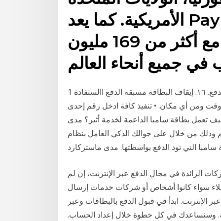
الأمريكية. كما يعد PayPal الرائد عالمياً في مجال
حلول الدفع عبر الإنترنت مع أكثر من 169 مليون
1 تشرين الأول (أكتوبر) 2020 اﺳﺘﺒﺪال اﻟﺒﻄﺎﻗﺔ ﻣﺴﺒﻘﺔ اﻟﺪﻓﻊ. ۱٦. إﻳﻘﺎف اﻟﺒﻄﺎﻗﺔ ﻣﺴﺒﻘﺔ اﻟﺪﻓﻊ االستفادة
وقت ومن أي مكان. • تنفيذ كافة ادﺧﻞ رﻗﻢ إﺣﺪى
مل بطاقة سامبا الداعمة لخدمة أثير؟ مدى Pay هو تطبيق
م وذلك من خلال على جوالك الذكي العامل بنظام
ة سامبا التي تود الدفع بواسطتها. مدى ماستركارد
كات الرائدة في مجال الدفع عبر الإنترنت، إن لم
ملاء سواء كانوا أشخاص أو شركات خدمات إرسال
ترنت. ابدأ في قبول الدفع بالبطاقات وعبر PayPal على
ة. وسنساعدك في كل خطوة خلال إعداد الحساب.