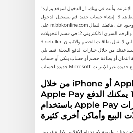
"فيتو" ترصد كيفية الحصول علي الملصق الإلكتروني عبر الإنترنت وأنت في بيتك. 1_ الدخول لموقع وزارة
الداخلية اضغط هنا 2_ الدخول على بوابة مرور مصر اضغط هنا 3_ إنشاء حساب جديد. قم بتسجيل الدخول
على m.bbkonline.com من خلال متصفح الإنترنت الموجود على هاتفك النقال yدخال رقم هوية العميل
والرقم السري الالكتروني 2: في قسم التحويلات "Transfers" - ثم اختر "Transfer to Other Accounts"
3 neteller تجعل من الدفع عبر الإنترنت سهلاً - حتى في المواقع التي لا تقبل بطاقات الخصم والائتمان.
اعدتك من خلال خيارات الدفع البديلة. فيما يلي
أو بطاقة خصم أو حساب بنكي أو حساب PayPal أو هاتف محمول كطريقة دفع
افة طريقة دفع جديدة عبر الإنترنت
من خلال iPhone أو Apple Watch، يمكنك استخدام
Apple Pay أينما تظهر لك هذه الرموز. 1,2 يمكنك الدفع
باستخدام Apple Pay في المتاجر والمطاعم ولسيارات
 تكون هناك طريقة لاستخدام الإفلاس لإدارة قروض