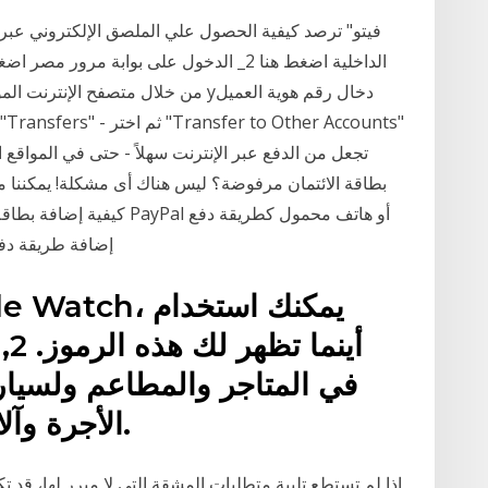
بطاقة الائتمان مرفوضة؟ ليس هناك أى مشكلة! يمكننا مس
كيفية إضافة بطاقة ائتمان 
جديدة لحساب Microsoft. إض
الأجرة وآلات البيع وأماكن أخرى كثيرة.
إذا لم تستطع تلبية متطلبات المشقة التي لا مبرر لها، قد