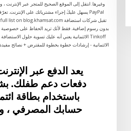
الائتمانية يعني أنه عليك تسوية حلول الاستضافة ال
الائتمانية - إرشادات خطوة بخطوة للمقترض + نصائح مفيد
يعد الدفع عبر الإنترن
دفعات دعم طفلك. بشك
باستخدام بطاقة ائتم
حسابك المصرفي ، وي