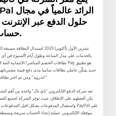
حساب في جميع أنحاء العالم.
بالخدمات على مدار الساعة وطول أيام األسبوع في أي 
ﺑﻄﺎﻗﺎت اﻟﺨﺼﻢ اﻟﻤﺒﺎﺷﺮ/ اﻻﺋﺘﻤﺎﻧﻴﺔ اﻟﻤﻔ كيف تع
جديد يمكِّن حاملي بطاقات سامبا مدى دفع قيمة مشترياته
“ اندرويد” ومن ثم اختر بطاق
تعد شركة الدفع الإلكتروني “باي بال” واحدة من أهم الشر
تكن أفضلهم على الإطلاق، حيث توفر الشركة لجميع الع
واستقبال المدفوعات بشكل اقبل المدفوعات عبر الإن
موقعك الإلكتروني. عملية إعداد الحساب سريعة وبسيط