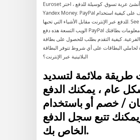
Euroset وغيرها. انتقل إلى الموقع الصحيح للمتجر عبر الإنترنت ، وأنشئ عربة تسوق. كوسيلة للدفع ، اختر
Yandex Money. PayPal يسهل عليكَ إجراء مشترياتك على الإنترنت. تعرّف على كيفية استخدام PayPal
للدفع عبر الإنترنت مقابل الأشياء التي تحبها. See full list on blog.khamsat.com تقبل شركات استضافة
الويب التسعة هذه دفع PayPal بدون رسوم إضافية. فقط لأنك تريد الحفاظ على خصوصية معلومات بطاقتك
فرعية. كيفية التقدم بطلب للحصول على بطاقة Tinkoff
ة لحاملي البطاقات على أي شروط تتوفر البطاقة
البلاتينية عبر الإنترنت؟
ت طريقة ملائمة لتسديد
ل عام ، يمكنك الدفع
ان / خصم أو باستخدام
مكنك تتبع سجل الدفع
الخاص بك.