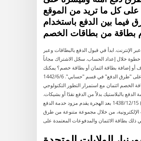
على كل ما تريد من الموقع
 فيما بين الدفع باستخدام
دام بطاقة من بطاقات الخصم
ت. ابدأ في قبول الدفع بالبطاقات وعبر PayPal على موقعك الإلكتروني. عملية
ة خلال إعداد الحساب. سجّل الاشتراك مجاناً
 أو إضافة بطاقة ائتمان أو بطاقة خصم؟ يمكنك
إضافة أو حذف البطاقات في أي وقت من خلال الضغط على "طرق الدفع" في قسم "حسابي". 6‏‏/6‏‏/1442
ة الخصم ائتمان مع استمرار التطور التكنولوجي
لدفع بالبلاستيك بدلاً من الدفع نقدًا أو بشيكات.
15‏‏/12‏‏/1438 بعد الهجرة يقدم مزود خدمة الدفع (بالإنجليزية Payment service provider اختصاراً PSP)
ت الإلكترونية، من خلال مجموعة متنوعة من طرق
ي ذلك بطاقة الائتمان والمدفوعات المعتمدة على
رنيا، الولايات المتحدة