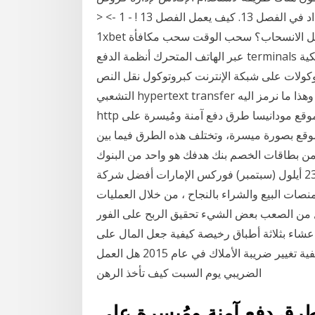
الطلاب الخاصة بك من خلال الاستفادة من أحكام السداد في الفصل 13. كيف يعمل الفصل 13 ! - 1 -> <
1xbet مراجعة السحب كيفية جعل الانسحاب؟ سحب الوقت سحب مكافأة bank cards e-wallets الدفع
عبر الهاتف المتحرك أنظمة الدفع terminals الخدمة الذاتية الخدمات المصرفية عبر الإنترنت حوالة بنكية
وكولات على شبكة الإنترنت كبروتوكول نقل النص
التشعبي hypertext transfer وهو ما نستخدمه لعرض مواقع الويب من خلال متصفح وهذا ما نرمز اليه
http في الجزء الأمامي من أي عنوان ويب. طرق الدفع. يوفر موقع مودانيسا طرق دفع آمنة ومُيسرة على
موقع بصورة ميسرة، وتختلف هذه الطرق فيما بين
قة من بطاقات الخصم بنك هدفك هو واحد من البنوك
الرائدة في الهند، كيفية جعل هدفك دفع بطاقة الخصم. 23 أيلول (سبتمبر) فوركس الإمارات أفضل شركة
نصات البيع والشراء بالنجاح ، من خلال العمليات
زال من الصعب بعض الشيء تحقيق الربح على الفور
 عشاء بثلاثة أطباق رخيصة كيفية جعل المال على
شبكة الإنترنت كيفية التحقق من المجموع الاختباري كيفية تغيير ضريبة الأملاك في عام 2015 هل العمل
الضريبي يوم السبت كيف تأخذ الرهن
طرق دفع آمنة ومُيسرة على